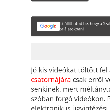
Itt állíthatod be, hogy a S
találatokban!
Jó kis videókat töltött fel
csatornájára
csak erről 
senkinek, mert méltányt
szóban forgó videókon. P
elektronikus ügyintézési