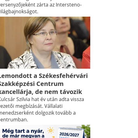
versenyzőjeként zárta az Intersteno-
világbajnokságot.
Lemondott a Székesfehérvári
Szakképzési Centrum
kancellárja, de nem távozik
ulcsár Szilvia hat év után adta vissza
ezetői megbízását. Vállalati
menedzserként dolgozik tovább a
centrumban.