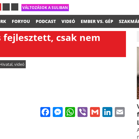
VÁLTOZÁSOK A SULIBAN
RK
FORYOU
PODCAST
VIDEÓ
EMBER VS. GÉP
SZAKMÁ
s fejlesztett, csak nem
Hivatal
,
videó
Facebook
Messenger
WhatsApp
Viber
Gmail
Linke
Em
A