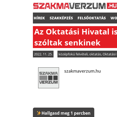
HÍREK
SZAKKÉPZÉS
FELSŐOKTATÁS
WO
Az Oktatási Hivatal i
szóltak senkinek
2022. 11. 25.
középfokú felvételi
,
oktatás
,
Oktatási 
szakmaverzum.hu
Hallgasd meg 1 percben