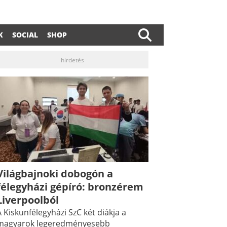
K
SOCIAL
SHOP
hirdetés
Világbajnoki dobogón a
dIn
ail
félegyházi gépíró: bronzérem
Liverpoolból
 Kiskunfélegyházi SzC két diákja a
magyarok legeredményesebb