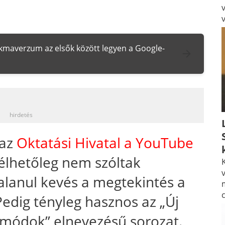
zakmaverzum az elsők között legyen a Google-
_
hirdetés
 az
Oktatási Hivatal a YouTube
vélhetőleg nem szóltak
K
v
alanul kevés a megtekintés a
edig tényleg hasznos az „Új
 módok” elnevezésű sorozat.