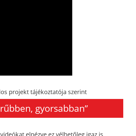
dos projekt tájékoztatója szerint
erűbben, gyorsabban”
 videókat elnézve ez vélhetőleg igaz is,