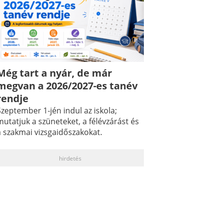
Még tart a nyár, de már
megvan a 2026/2027-es tanév
rendje
zeptember 1-jén indul az iskola;
utatjuk a szüneteket, a félévzárást és
a szakmai vizsgaidőszakokat.
hirdetés