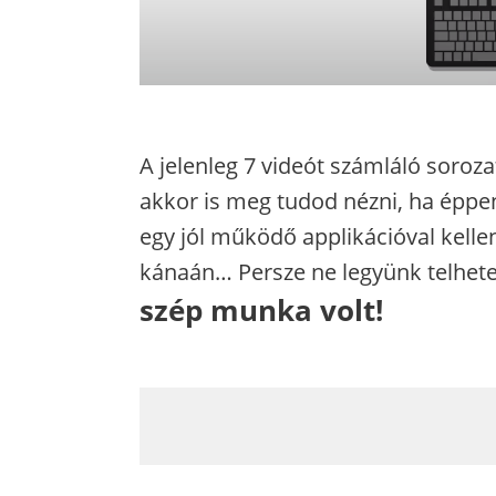
A jelenleg 7 videót számláló sorozat
akkor is meg tudod nézni, ha éppe
egy jól működő applikációval kelle
kánaán… Persze ne legyünk telhetet
szép munka volt!