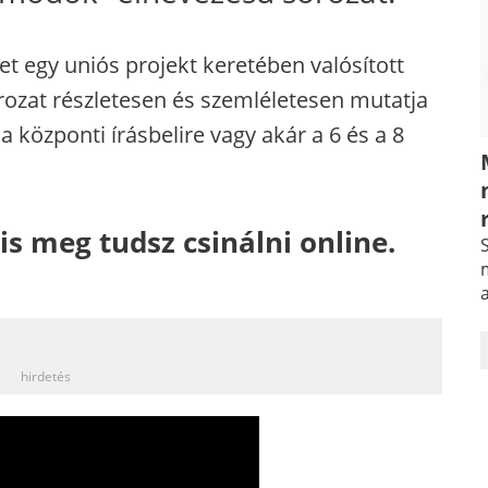
et egy uniós projekt keretében valósított
rozat részletesen és szemléletesen mutatja
a központi írásbelire vagy akár a 6 és a 8
 meg tudsz csinálni online.
S
m
_
hirdetés