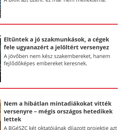
Eltűntek a jó szakmunkások, a cégek
fele ugyanazért a jelöltért versenyez
A jövőben nem kész szakembereket, hanem
fejlődőképes embereket keresnek.
Nem a hibátlan mintadiákokat vitték
versenyre – mégis országos hetedikek
lettek
A BGéSZC két oktatójának díjazott projektje azt