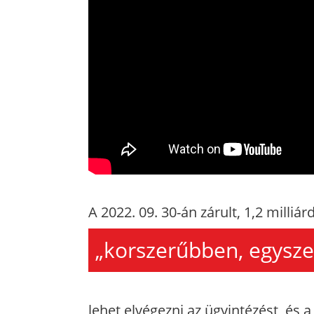
A 2022. 09. 30-án zárult, 1,2 milliár
„korszerűbben, egysz
lehet elvégezni az ügyintézést, és a