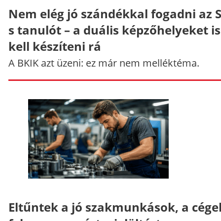
Nem elég jó szándékkal fogadni az 
s tanulót – a duális képzőhelyeket is
kell készíteni rá
A BKIK azt üzeni: ez már nem melléktéma.
Eltűntek a jó szakmunkások, a cége