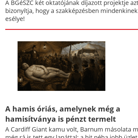
A BGéSZC két oktatójának díjazott projektje az
bizonyítja, hogy a szakképzésben mindenkinek
esélye!
A hamis óriás, amelynek még a
hamisítványa is pénzt termelt
A Cardiff Giant kamu volt, Barnum másolata 
még rá is tett egy lapáttal: a hit néha jobb üzlet