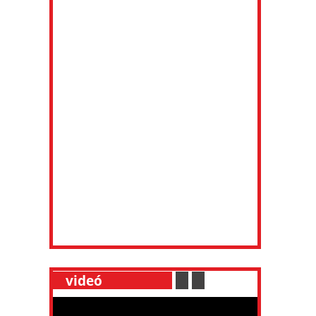
__
videó
___________
.
__
.
__