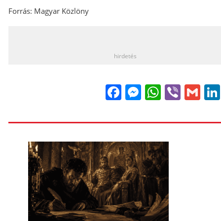
Forrás: Magyar Közlöny
_
hirdetés
Facebook
Messenge
WhatsA
Viber
Gm