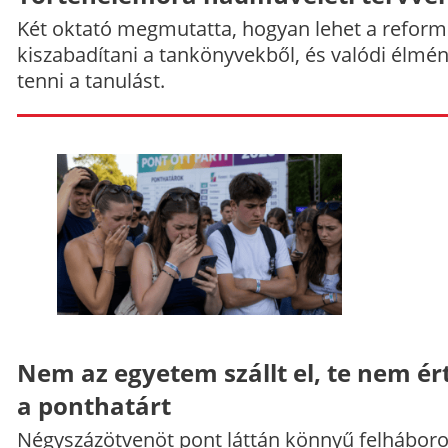
Két oktató megmutatta, hogyan lehet a reform
kiszabadítani a tankönyvekből, és valódi élmé
tenni a tanulást.
Nem az egyetem szállt el, te nem ér
a ponthatárt
Négyszázötvenöt pont láttán könnyű felháboro