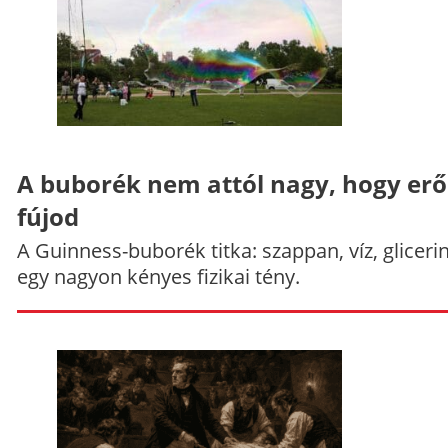
A buborék nem attól nagy, hogy er
fújod
A Guinness-buborék titka: szappan, víz, gliceri
egy nagyon kényes fizikai tény.