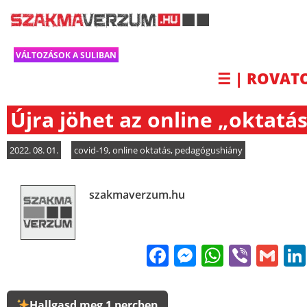
VÁLTOZÁSOK A SULIBAN
☰ | ROVAT
Újra jöhet az online „oktatás
2022. 08. 01.
covid-19
,
online oktatás
,
pedagógushiány
szakmaverzum.hu
Facebook
Messenge
WhatsA
Viber
Gm
Hallgasd meg 1 percben