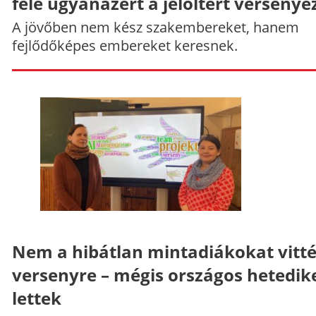
fele ugyanazért a jelöltért versenye
A jövőben nem kész szakembereket, hanem
fejlődőképes embereket keresnek.
Nem a hibátlan mintadiákokat vitt
versenyre – mégis országos hetedik
lettek