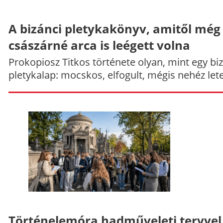
A bizánci pletykakönyv, amitől még
császárné arca is leégett volna
Prokopiosz Titkos története olyan, mint egy bi
pletykalap: mocskos, elfogult, mégis nehéz let
Történelemóra hadműveleti tervvel