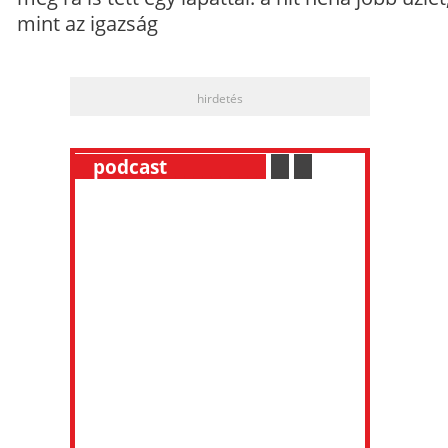
mint az igazság
hirdetés
__
podcast
___________
.
__
.
__