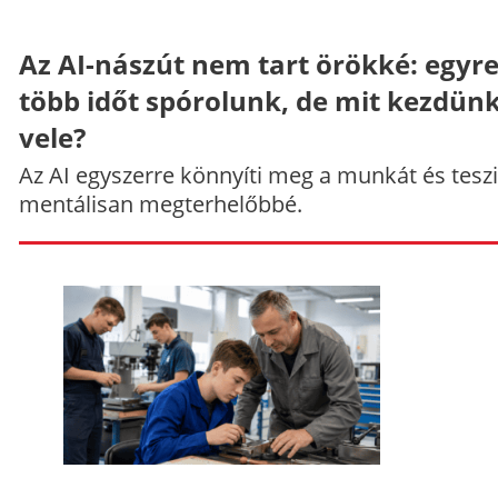
Az AI-nászút nem tart örökké: egyr
több időt spórolunk, de mit kezdün
vele?
Az AI egyszerre könnyíti meg a munkát és teszi
mentálisan megterhelőbbé.