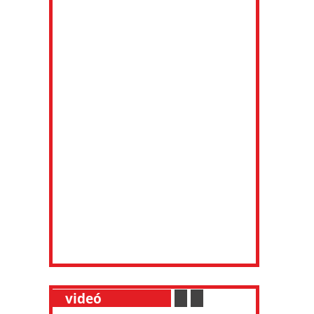
__
videó
___________
.
__
.
__