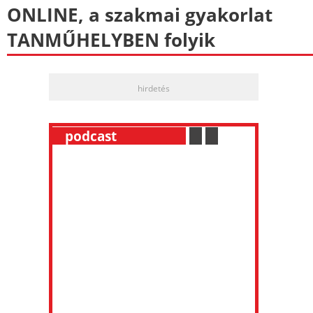
ONLINE, a szakmai gyakorlat
TANMŰHELYBEN folyik
hirdetés
__
podcast
___________
.
__
.
__