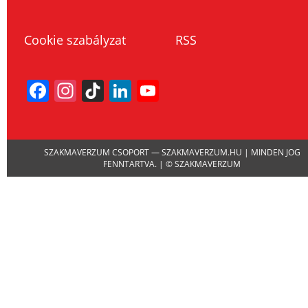
Cookie szabályzat
RSS
Facebook
Instagram
TikTok
LinkedIn
YouTube
Channel
SZAKMAVERZUM CSOPORT — SZAKMAVERZUM.HU | MINDEN JOG
FENNTARTVA. | © SZAKMAVERZUM