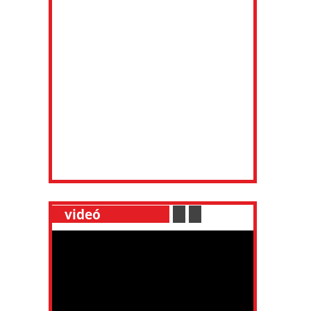
__
videó
___________
.
__
.
__