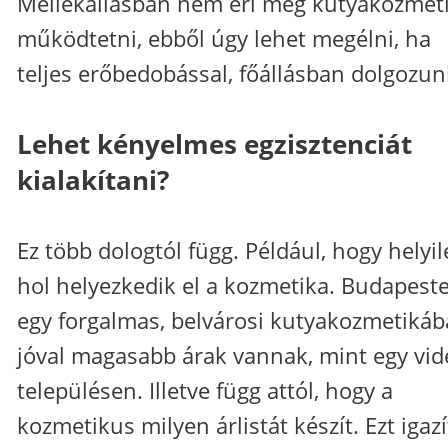
Mellékállásban nem éri meg kutyakozmet
működtetni, ebből úgy lehet megélni, ha
teljes erőbedobással, főállásban dolgozun
Lehet kényelmes egzisztenciát
kialakítani?
Ez több dologtól függ. Például, hogy helyil
hol helyezkedik el a kozmetika. Budapest
egy forgalmas, belvárosi kutyakozmetiká
jóval magasabb árak vannak, mint egy vid
településen. Illetve függ attól, hogy a
kozmetikus milyen árlistát készít. Ezt igazí