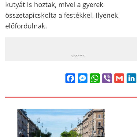
kutyát is hoztak, mivel a gyerek
összetapicskolta a festékkel. Ilyenek
előfordulnak.
_
hirdetés
Facebook
Messenge
WhatsA
Viber
Gm