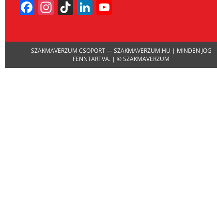
Facebook
Instagram
TikTok
LinkedIn
YouTube
Channel
SZAKMAVERZUM CSOPORT — SZAKMAVERZUM.HU | MINDEN JOG
FENNTARTVA. | © SZAKMAVERZUM