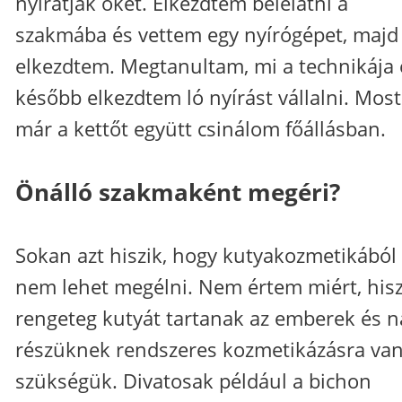
nyíratják őket. Elkezdtem belelátni a
szakmába és vettem egy nyírógépet, majd
elkezdtem. Megtanultam, mi a technikája 
később elkezdtem ló nyírást vállalni. Most
már a kettőt együtt csinálom főállásban.
Önálló szakmaként megéri?
Sokan azt hiszik, hogy kutyakozmetikából
nem lehet megélni. Nem értem miért, his
rengeteg kutyát tartanak az emberek és n
részüknek rendszeres kozmetikázásra va
szükségük. Divatosak például a bichon