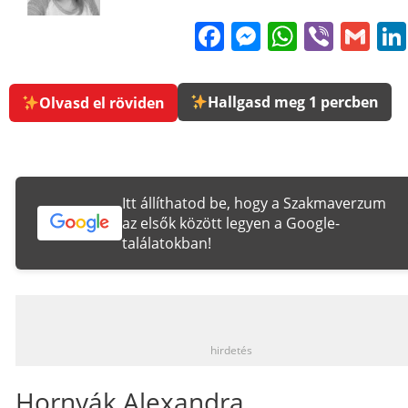
Facebook
Messenge
WhatsA
Viber
Gm
Hallgasd meg 1 percben
Olvasd el röviden
Itt állíthatod be, hogy a Szakmaverzum
az elsők között legyen a Google-
találatokban!
_
hirdetés
Hornyák Alexandra