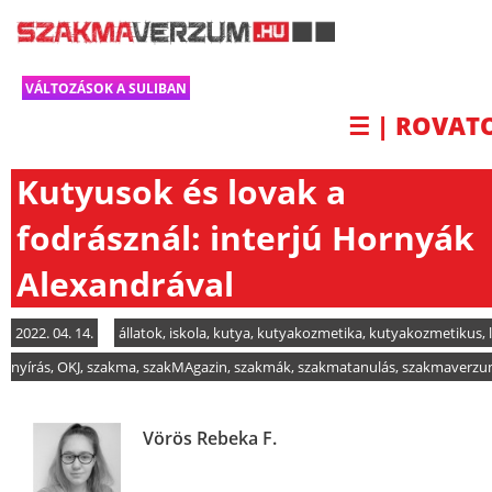
VÁLTOZÁSOK A SULIBAN
☰ | ROVAT
Kutyusok és lovak a
fodrásznál: interjú Hornyák
Alexandrával
2022. 04. 14.
állatok
,
iskola
,
kutya
,
kutyakozmetika
,
kutyakozmetikus
,
nyírás
,
OKJ
,
szakma
,
szakMAgazin
,
szakmák
,
szakmatanulás
,
szakmaverz
Vörös Rebeka F.