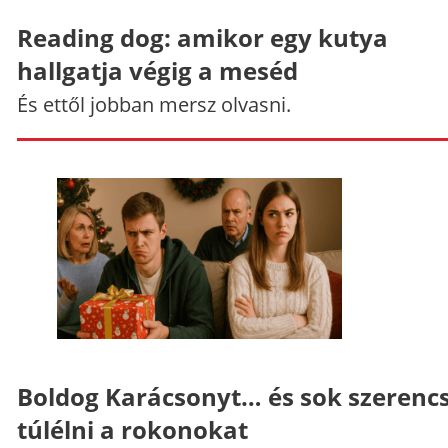
Reading dog: amikor egy kutya
hallgatja végig a meséd
És ettől jobban mersz olvasni.
Boldog Karácsonyt… és sok szerenc
túlélni a rokonokat