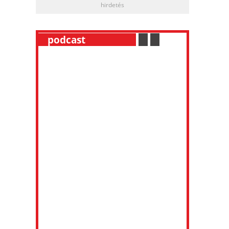
hirdetés
__
podcast
___________
.
__
.
__