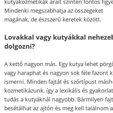
kutyakozmetikák árait szintén fontos figye
Mindenki megszabhatja az összegeket
magának, de észszerű keretek között.
Lovakkal vagy kutyákkal neheze
dolgozni?
A kettő nagyon más. Egy kutya lehet pörg
vagy haraphat és nagyon sok féle fazont k
ismerni. Minden fajtát és szőrtípust más
kozmetikázunk, így a lexikális és gyakorlat
tudás a kutyáknál nagyobb. Bármilyen faj
besétálhat az ajtón és meg kell találnom a