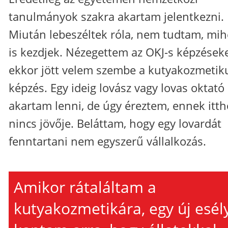
tanulmányok szakra akartam jelentkezni.
Miután lebeszéltek róla, nem tudtam, mih
is kezdjek. Nézegettem az OKJ-s képzéseke
ekkor jött velem szembe a kutyakozmetik
képzés. Egy ideig lovász vagy lovas oktató
akartam lenni, de úgy éreztem, ennek itt
nincs jövője. Beláttam, hogy egy lovardát
fenntartani nem egyszerű vállalkozás.
Amikor rátaláltam a
kutyakozmetikára, egy új esél