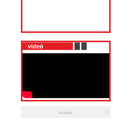
__
videó
___________
.
__
.
__
hirdetés