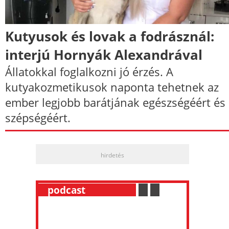
Kutyusok és lovak a fodrásznál:
interjú Hornyák Alexandrával
Állatokkal foglalkozni jó érzés. A
kutyakozmetikusok naponta tehetnek az
ember legjobb barátjának egészségéért és
szépségéért.
hirdetés
__
podcast
___________
.
__
.
__