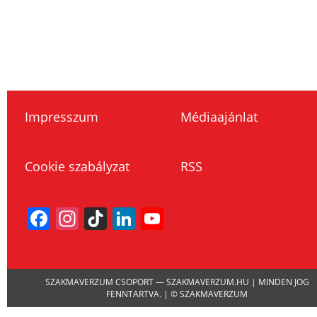
Impresszum
Médiaajánlat
Cookie szabályzat
RSS
Facebook
Instagram
TikTok
LinkedIn
YouTube
Channel
SZAKMAVERZUM CSOPORT — SZAKMAVERZUM.HU | MINDEN JOG
FENNTARTVA. | © SZAKMAVERZUM