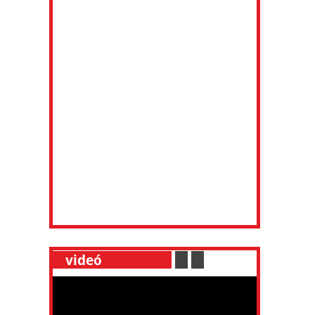
__
videó
___________
.
__
.
__