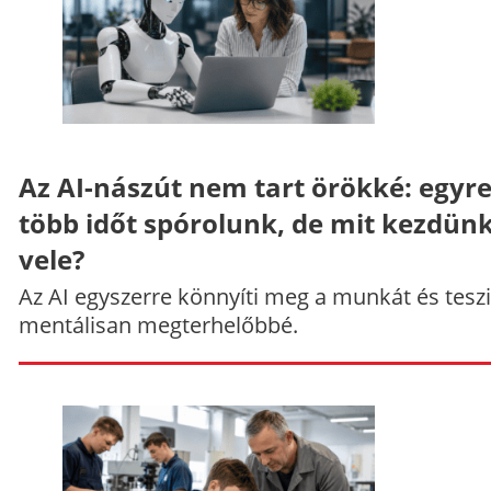
Az AI-nászút nem tart örökké: egyr
több időt spórolunk, de mit kezdün
vele?
Az AI egyszerre könnyíti meg a munkát és teszi
mentálisan megterhelőbbé.