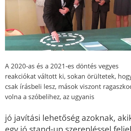
A 2020-as és a 2021-es döntés vegyes
reakciókat váltott ki, sokan örültetek, hog
csak írásbeli lesz, mások viszont ragaszko
volna a szóbelihez, az ugyanis
jó javítási lehetőség azoknak, aki
egy jó stand-up szerepléssel felj