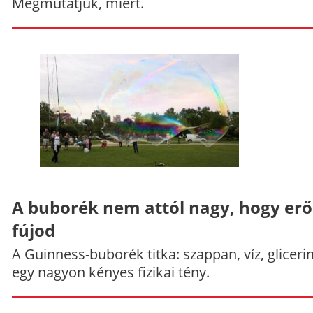
Megmutatjuk, miért.
A buborék nem attól nagy, hogy er
fújod
A Guinness-buborék titka: szappan, víz, gliceri
egy nagyon kényes fizikai tény.