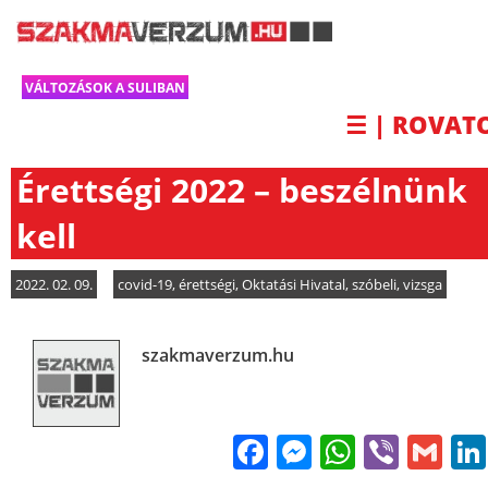
VÁLTOZÁSOK A SULIBAN
☰ | ROVAT
Érettségi 2022 – beszélnünk
kell
2022. 02. 09.
covid-19
,
érettségi
,
Oktatási Hivatal
,
szóbeli
,
vizsga
szakmaverzum.hu
Facebook
Messenge
WhatsA
Viber
Gm