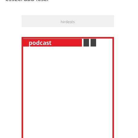
hirdetés
__
podcast
___________
.
__
.
__