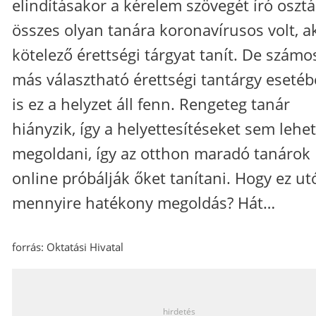
elindításakor a kérelem szövegét író osztá
összes olyan tanára koronavírusos volt, a
kötelező érettségi tárgyat tanít. De számo
más választható érettségi tantárgy eseté
is ez a helyzet áll fenn. Rengeteg tanár
hiányzik, így a helyettesítéseket sem lehet
megoldani, így az otthon maradó tanárok
online próbálják őket tanítani. Hogy ez ut
mennyire hatékony megoldás? Hát…
forrás: Oktatási Hivatal
_
hirdetés