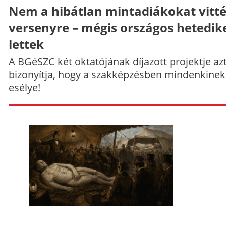
Nem a hibátlan mintadiákokat vitt
versenyre – mégis országos hetedik
lettek
A BGéSZC két oktatójának díjazott projektje az
bizonyítja, hogy a szakképzésben mindenkinek
esélye!