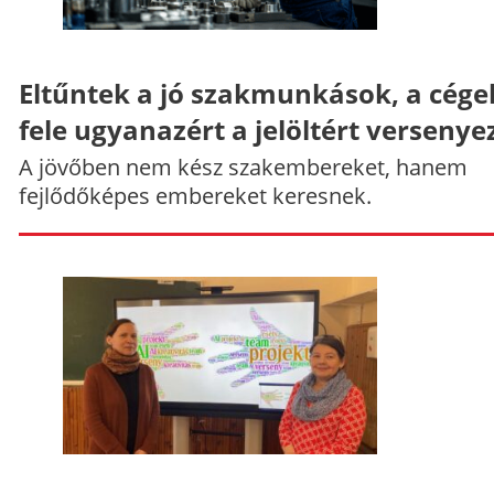
Eltűntek a jó szakmunkások, a cége
fele ugyanazért a jelöltért versenye
A jövőben nem kész szakembereket, hanem
fejlődőképes embereket keresnek.