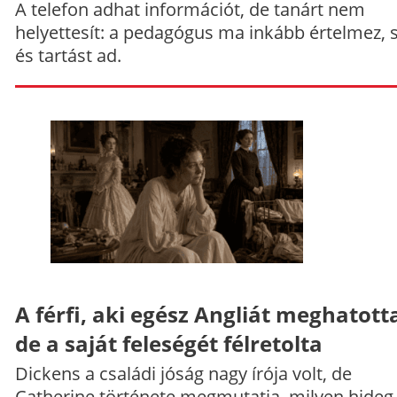
A telefon adhat információt, de tanárt nem
helyettesít: a pedagógus ma inkább értelmez, 
és tartást ad.
A férfi, aki egész Angliát meghatott
de a saját feleségét félretolta
Dickens a családi jóság nagy írója volt, de
Catherine története megmutatja, milyen hideg