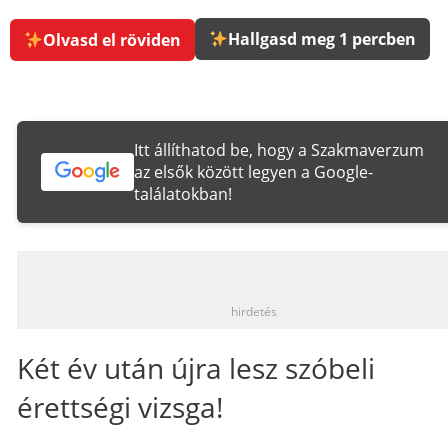
Hallgasd meg 1 percben
Olvasd el röviden
Itt állíthatod be, hogy a Szakmaverzum
az elsők között legyen a Google-
találatokban!
_
hirdetés
Két év után újra lesz szóbeli
érettségi vizsga!