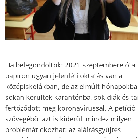
Ha belegondoltok: 2021 szeptembere óta
papíron ugyan jelenléti oktatás van a
középiskolákban, de az elmúlt hónapokb
sokan kerültek karanténba, sok diák és t
fertőződött meg koronavírussal. A petíció
szövegéből azt is kiderül, mindez milyen
problémát okozhat: az aláírásgyűjtés