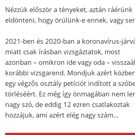
Nézzük először a tényeket, aztán ráérünk
eldönteni, hogy örülünk-e ennek, vagy se
2021-ben és 2020-ban a koronavírus-járv
miatt csak írásban vizsgáztatok, most
azonban – omikron ide vagy oda – visszaál
korábbi vizsgarend. Mondjuk azért közbe
egy végzős osztály petíciót indított a szóbe
törléséért. Ez még így önmagában nem le
nagy szó, de eddig 12 ezren csatlakoztak
hozzájuk, ami azért elég nagy szám…