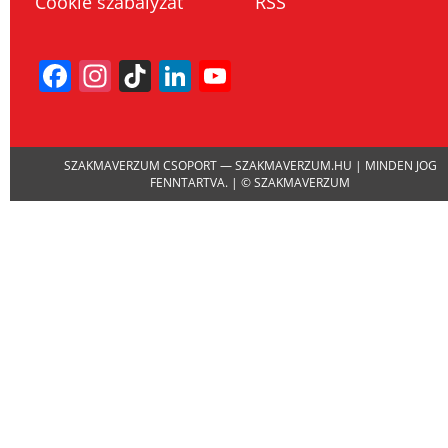
Cookie szabályzat
RSS
Facebook
Instagram
TikTok
LinkedIn
YouTube
Channel
SZAKMAVERZUM CSOPORT — SZAKMAVERZUM.HU | MINDEN JOG
FENNTARTVA. | © SZAKMAVERZUM