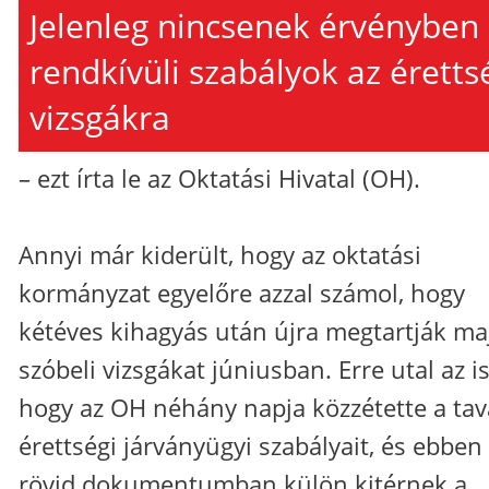
Jelenleg nincsenek érvényben
rendkívüli szabályok az éretts
vizsgákra
– ezt írta le az Oktatási Hivatal (OH).
Annyi már kiderült, hogy az oktatási
kormányzat egyelőre azzal számol, hogy
kétéves kihagyás után újra megtartják ma
szóbeli vizsgákat júniusban. Erre utal az is
hogy az OH néhány napja közzétette a tav
érettségi járványügyi szabályait, és ebben
rövid dokumentumban külön kitérnek a