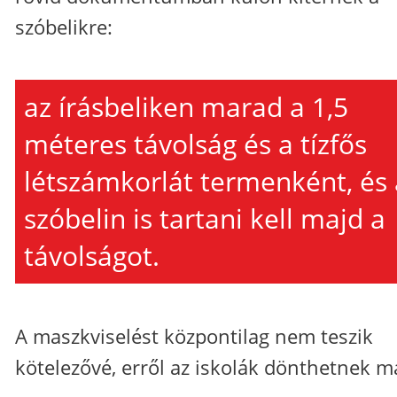
szóbelikre:
az írásbeliken marad a 1,5
méteres távolság és a tízfős
létszámkorlát termenként, és 
szóbelin is tartani kell majd a
távolságot.
A maszkviselést központilag nem teszik
kötelezővé, erről az iskolák dönthetnek m