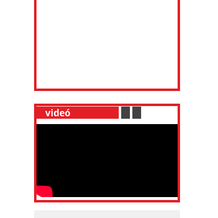
__
videó
___________
.
__
.
__