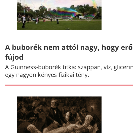
A buborék nem attól nagy, hogy er
fújod
A Guinness-buborék titka: szappan, víz, gliceri
egy nagyon kényes fizikai tény.