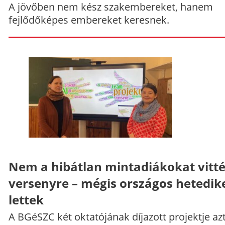
A jövőben nem kész szakembereket, hanem
fejlődőképes embereket keresnek.
Nem a hibátlan mintadiákokat vitt
versenyre – mégis országos hetedik
lettek
A BGéSZC két oktatójának díjazott projektje az