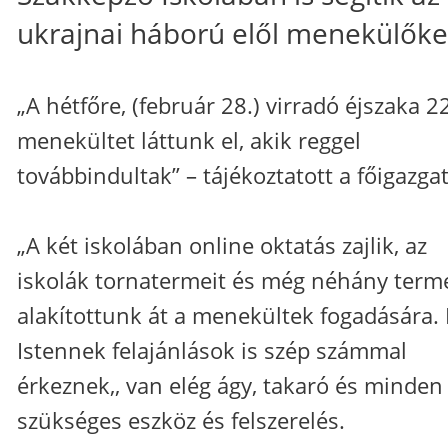
ukrajnai háború elől menekülőke
„A hétfőre, (február 28.) virradó éjszaka 2
menekültet láttunk el, akik reggel
továbbindultak” – tájékoztatott a főigazgat
„A két iskolában online oktatás zajlik, az
iskolák tornatermeit és még néhány term
alakítottunk át a menekültek fogadására. 
Istennek felajánlások is szép számmal
érkeznek,, van elég ágy, takaró és minden
szükséges eszköz és felszerelés.