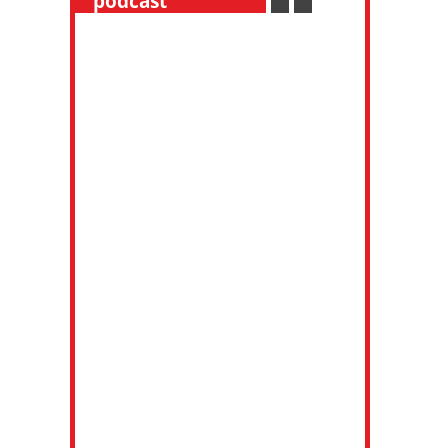
__
podcast
___________
.
__
.
__