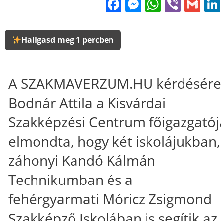
Facebook
Messenge
WhatsA
Viber
Gm
Hallgasd meg 1 percben
A SZAKMAVERZUM.HU kérdésére
Bodnár Attila a Kisvárdai
Szakképzési Centrum főigazgatój
elmondta, hogy két iskolájukban,
záhonyi Kandó Kálmán
Technikumban és a
fehérgyarmati Móricz Zsigmond
Szakképző Iskolában is segítik az