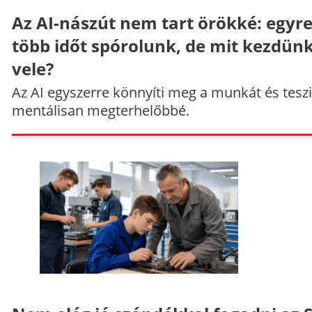
Az AI-nászút nem tart örökké: egyr
több időt spórolunk, de mit kezdün
vele?
Az AI egyszerre könnyíti meg a munkát és teszi
mentálisan megterhelőbbé.