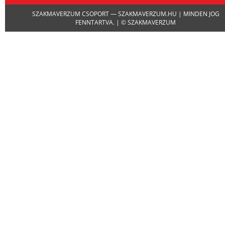
SZAKMAVERZUM CSOPORT — SZAKMAVERZUM.HU | MINDEN JOG
FENNTARTVA. | © SZAKMAVERZUM