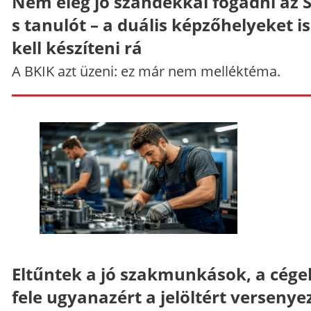
Nem elég jó szándékkal fogadni az 
s tanulót – a duális képzőhelyeket is
kell készíteni rá
A BKIK azt üzeni: ez már nem melléktéma.
Eltűntek a jó szakmunkások, a cége
fele ugyanazért a jelöltért versenye