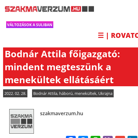
VÁLTOZÁSOK A SULIBAN
☰ | ROVAT
Bodnár Attila főigazgató:
mindent megteszünk a
menekültek ellátásáért
2022. 02. 28.
Bodnár Attila
,
háború
,
menekültek
,
Ukrajna
szakmaverzum.hu