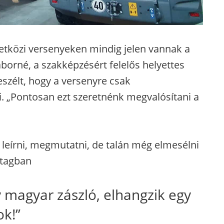
tközi versenyeken mindig jelen vannak a
áborné, a szakképzésért felelős helyettes
eszélt, hogy a versenyre csak
i. „Pontosan ezt szeretnénk megvalósítani a
leírni, megmutatni, de talán még elmesélni
atagban
 magyar zászló, elhangzik egy
ok!”