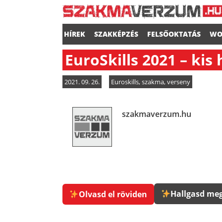
HÍREK
SZAKKÉPZÉS
FELSŐOKTATÁS
WO
EuroSkills 2021 – ki
2021. 09. 26.
Euroskills
,
szakma
,
verseny
szakmaverzum.hu
Hallgasd meg
Olvasd el röviden