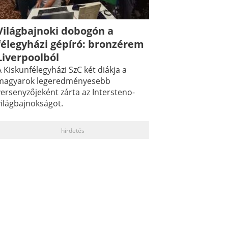
Világbajnoki dobogón a
félegyházi gépíró: bronzérem
Liverpoolból
 Kiskunfélegyházi SzC két diákja a
magyarok legeredményesebb
versenyzőjeként zárta az Intersteno-
világbajnokságot.
hirdetés