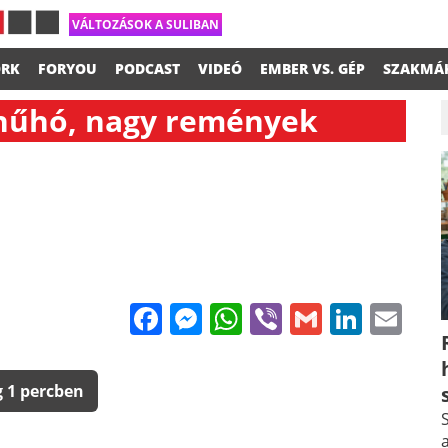
VÁLTOZÁSOK A SULIBAN
RK
FORYOU
PODCAST
VIDEÓ
EMBER VS. GÉP
SZAKMÁ
s hűhó, nagy remények
Facebook
Messenger
WhatsApp
Viber
Gmail
Linke
Em
 1 percben
S
a