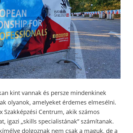
kan kint vannak és persze mindenkinek
ak olyanok, amelyeket érdemes elmesélni.
ex Szakképzési Centrum, akik számos
igazi „skills specialistának” számítanak.
m kímélve dolgoznak nem csak a maguk, de a