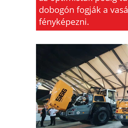
dobogón fogják a vas
fényképezni.