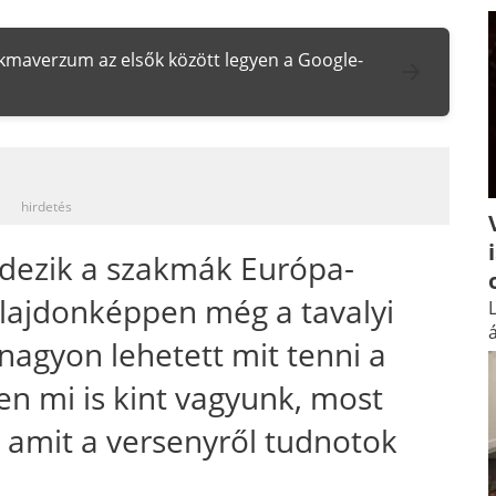
zakmaverzum az elsők között legyen a Google-
_
hirdetés
dezik a szakmák Európa-
tulajdonképpen még a tavalyi
L
á
 nagyon lehetett mit tenni a
en mi is kint vagyunk, most
 amit a versenyről tudnotok