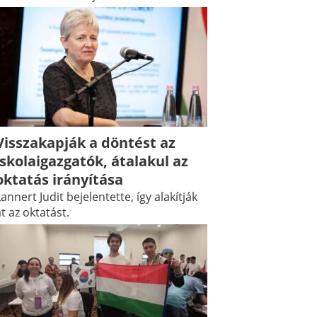
Visszakapják a döntést az
iskolaigazgatók, átalakul az
oktatás irányítása
annert Judit bejelentette, így alakítják
t az oktatást.