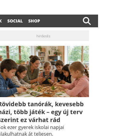
K
SOCIAL
SHOP
hirdetés
dIn
ail
Rövidebb tanórák, kevesebb
házi, több játék – egy új terv
szerint ez várhat rád
ok ezer gyerek iskolai napjai
lakulhatnak át teljesen.