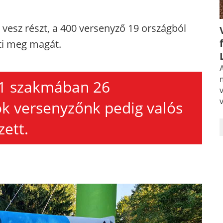
vesz részt, a 400 versenyző 19 országból
ti meg magát.
A
21 szakmában 26
ok versenyzőnk pedig valós
ett.