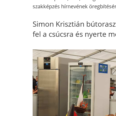
szakképzés hírnevének öregbítésért
Simon Krisztián bútoras
fel a csúcsra és nyerte m