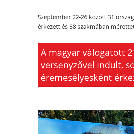
Szeptember 22-26 között 31 ország 
érkezett és 38 szakmában mérette
A magyar válogatott 
versenyzővel indult, s
éremesélyesként érkez