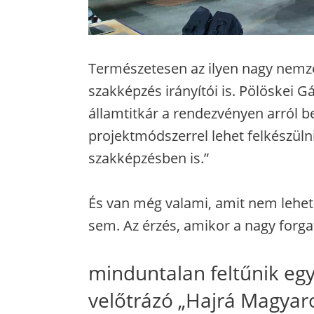
Természetesen az ilyen nagy nemze
szakképzés irányítói is. Pölöskei G
államtitkár a rendezvényen arról b
projektmódszerrel lehet felkészüln
szakképzésben is.”
És van még valami, amit nem lehet 
sem. Az érzés, amikor a nagy forg
minduntalan feltűnik egy
velőtrázó „Hajrá Magyar