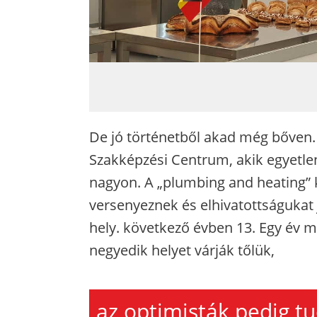
De jó történetből akad még bőven.
Szakképzési Centrum, akik egyetle
nagyon. A „plumbing and heating”
versenyeznek és elhivatottságukat
hely. következő évben 13. Egy év m
negyedik helyet várják tőlük,
az optimisták pedig tu