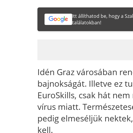
Itt állíthatod be, hogy a S
találatokban!
Idén Graz városában ren
bajnokságát. Illetve ez 
EuroSkills, csak hát nem
vírus miatt. Természetes
pedig elmeséljük nektek,
kell.