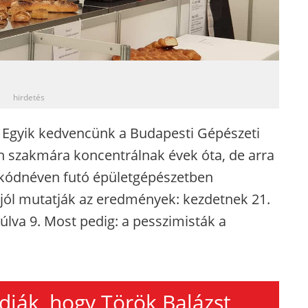
_
hirdetés
 Egyik kedvencünk a Budapesti Gépészeti
n szakmára koncentrálnak évek óta, de arra
 kódnéven futó épületgépészetben
 jól mutatják az eredmények: kezdetnek 21.
úlva 9. Most pedig: a pesszimisták a
dják, hogy Török Balázst