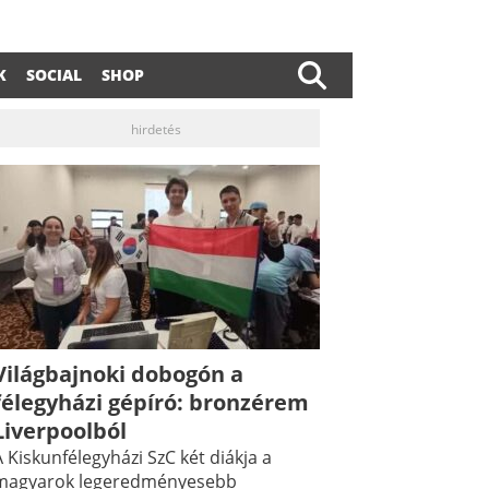
K
SOCIAL
SHOP
hirdetés
Világbajnoki dobogón a
félegyházi gépíró: bronzérem
Liverpoolból
 Kiskunfélegyházi SzC két diákja a
magyarok legeredményesebb