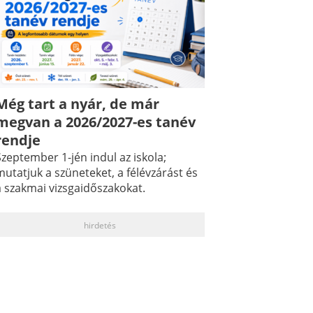
Még tart a nyár, de már
megvan a 2026/2027-es tanév
rendje
zeptember 1-jén indul az iskola;
utatjuk a szüneteket, a félévzárást és
a szakmai vizsgaidőszakokat.
hirdetés