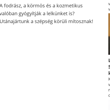
A fodrász, a körmös és a kozmetikus
valóban gyógyítják a lelkünket is?
Utánajártunk a szépség körüli mítosznak!
K
v