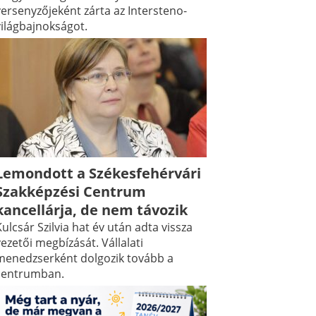
versenyzőjeként zárta az Intersteno-
világbajnokságot.
Lemondott a Székesfehérvári
Szakképzési Centrum
kancellárja, de nem távozik
ulcsár Szilvia hat év után adta vissza
ezetői megbízását. Vállalati
menedzserként dolgozik tovább a
centrumban.