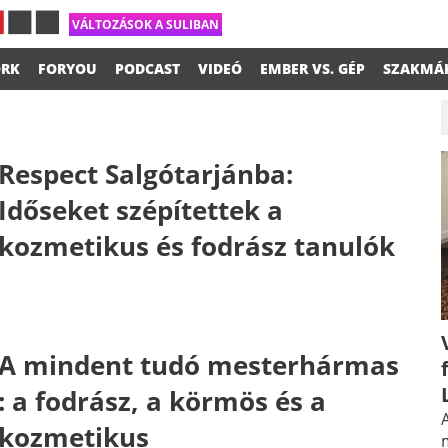
VÁLTOZÁSOK A SULIBAN
RK
FORYOU
PODCAST
VIDEÓ
EMBER VS. GÉP
SZAKMÁ
Respect Salgótarjánba:
Időseket szépítettek a
kozmetikus és fodrász tanulók
A mindent tudó mesterhármas
: a fodrász, a körmös és a
A
kozmetikus