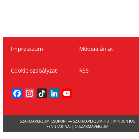
Impresszum
Médiaajánlat
Cookie szabályzat
RSS
Facebook
Instagram
TikTok
LinkedIn
YouTube
Channel
SZAKMAVERZUM CSOPORT — SZAKMAVERZUM.HU | MINDEN JOG
FENNTARTVA. | © SZAKMAVERZUM