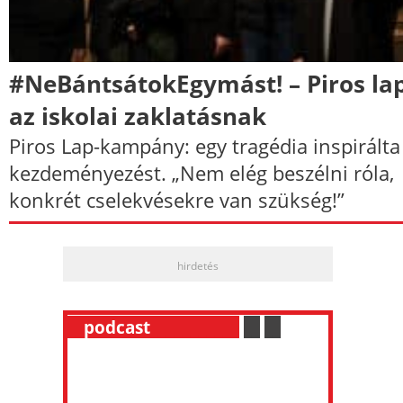
#NeBántsátokEgymást! – Piros la
az iskolai zaklatásnak
Piros Lap-kampány: egy tragédia inspirálta
kezdeményezést. „Nem elég beszélni róla,
konkrét cselekvésekre van szükség!”
hirdetés
__
podcast
___________
.
__
.
__