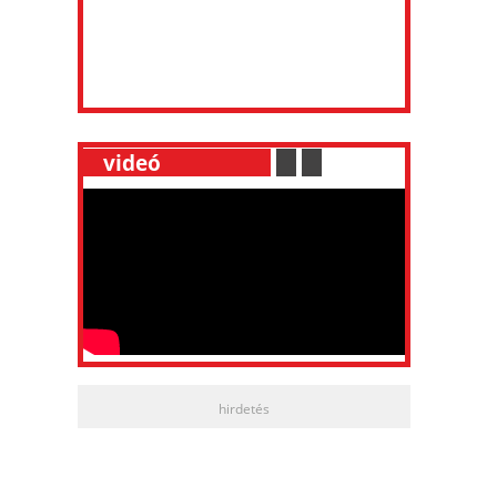
__
videó
___________
.
__
.
__
hirdetés