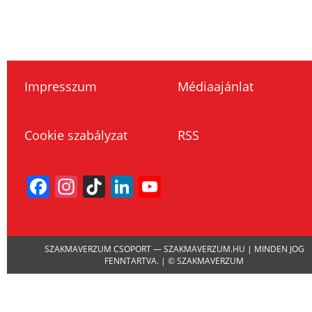
Impresszum
Médiaajánlat
Cookie szabályzat
RSS
Facebook
Instagram
TikTok
LinkedIn
YouTube
Channel
SZAKMAVERZUM CSOPORT — SZAKMAVERZUM.HU | MINDEN JOG
FENNTARTVA. | © SZAKMAVERZUM