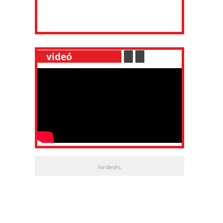
__
videó
___________
.
__
.
__
hirdetés