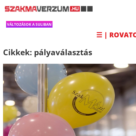
VÁLTOZÁSOK A SULIBAN
☰ | ROVAT
Cikkek:
pályaválasztás