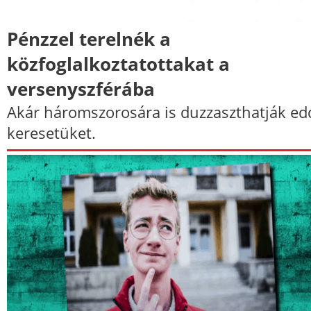
Pénzzel terelnék a
közfoglalkoztatottakat a
versenyszférába
Akár háromszorosára is duzzaszthatják edd
keresetüket.