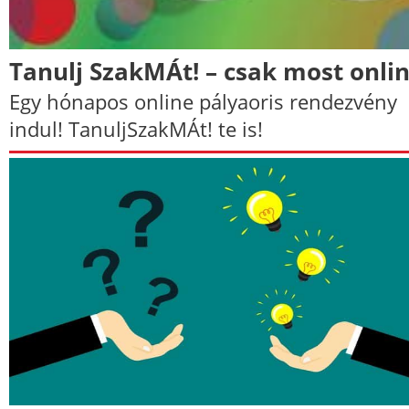
Tanulj SzakMÁt! – csak most onli
Egy hónapos online pályaoris rendezvény
indul! TanuljSzakMÁt! te is!