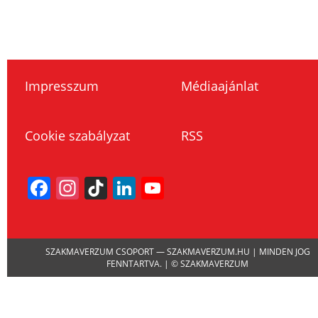
Impresszum
Médiaajánlat
Cookie szabályzat
RSS
Facebook
Instagram
TikTok
LinkedIn
YouTube
Channel
SZAKMAVERZUM CSOPORT — SZAKMAVERZUM.HU | MINDEN JOG
FENNTARTVA. | © SZAKMAVERZUM