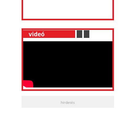
__
videó
___________
.
__
.
__
hirdetés