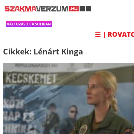
VÁLTOZÁSOK A SULIBAN
☰ | ROVAT
Cikkek:
Lénárt Kinga