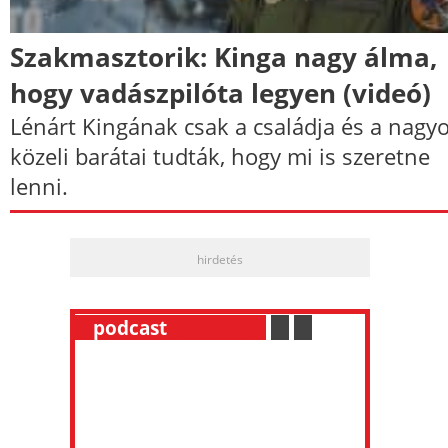
Szakmasztorik: Kinga nagy álma,
hogy vadászpilóta legyen (videó)
Lénárt Kingának csak a családja és a nagy
közeli barátai tudták, hogy mi is szeretne
lenni.
hirdetés
__
podcast
___________
.
__
.
__