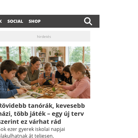
K
SOCIAL
SHOP
hirdetés
Rövidebb tanórák, kevesebb
házi, több játék – egy új terv
szerint ez várhat rád
ok ezer gyerek iskolai napjai
lakulhatnak át teljesen.