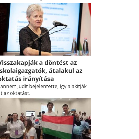
Visszakapják a döntést az
iskolaigazgatók, átalakul az
oktatás irányítása
annert Judit bejelentette, így alakítják
t az oktatást.