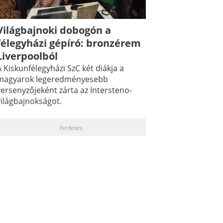
Világbajnoki dobogón a
félegyházi gépíró: bronzérem
Liverpoolból
 Kiskunfélegyházi SzC két diákja a
magyarok legeredményesebb
versenyzőjeként zárta az Intersteno-
világbajnokságot.
hirdetés