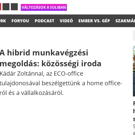
VÁLTOZÁSOK A SULIBAN
RK
FORYOU
PODCAST
VIDEÓ
EMBER VS. GÉP
SZAKMÁ
A hibrid munkavégzési
megoldás: közösségi iroda
Kádár Zoltánnal, az ECO-office
tulajdonosával beszélgettünk a home office-
ról és a vállalkozásáról.
S
a