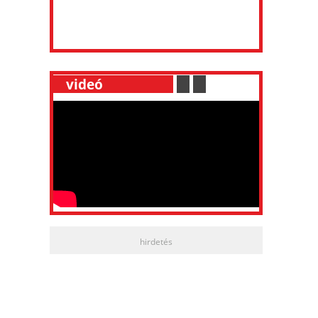
__
videó
___________
.
__
.
__
hirdetés