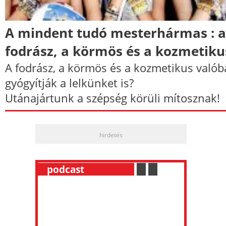
A mindent tudó mesterhármas : a
fodrász, a körmös és a kozmetiku
A fodrász, a körmös és a kozmetikus való
gyógyítják a lelkünket is?
Utánajártunk a szépség körüli mítosznak!
hirdetés
__
podcast
___________
.
__
.
__