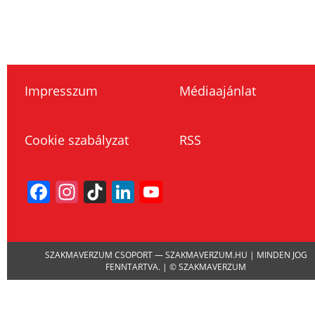
Impresszum
Médiaajánlat
Cookie szabályzat
RSS
Facebook
Instagram
TikTok
LinkedIn
YouTube
Channel
SZAKMAVERZUM CSOPORT — SZAKMAVERZUM.HU | MINDEN JOG
FENNTARTVA. | © SZAKMAVERZUM