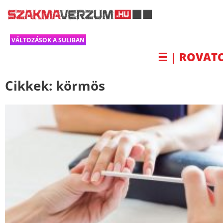
VÁLTOZÁSOK A SULIBAN
☰ | ROVAT
Cikkek:
körmös