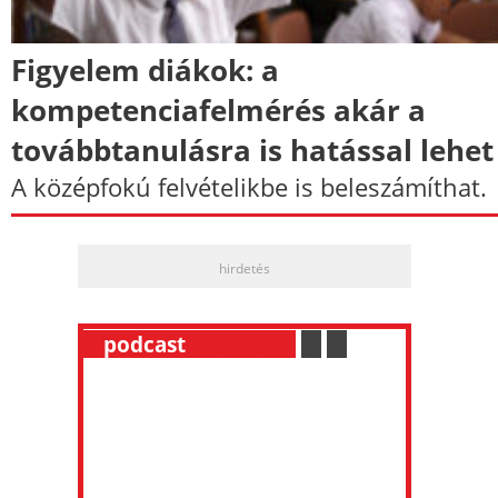
Figyelem diákok: a
kompetenciafelmérés akár a
továbbtanulásra is hatással lehet
A középfokú felvételikbe is beleszámíthat.
hirdetés
__
podcast
___________
.
__
.
__