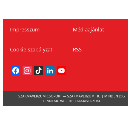
Impresszum
Médiaajánlat
Cookie szabályzat
RSS
Facebook
Instagram
TikTok
LinkedIn
YouTube
Channel
SZAKMAVERZUM CSOPORT — SZAKMAVERZUM.HU | MINDEN JOG
FENNTARTVA. | © SZAKMAVERZUM