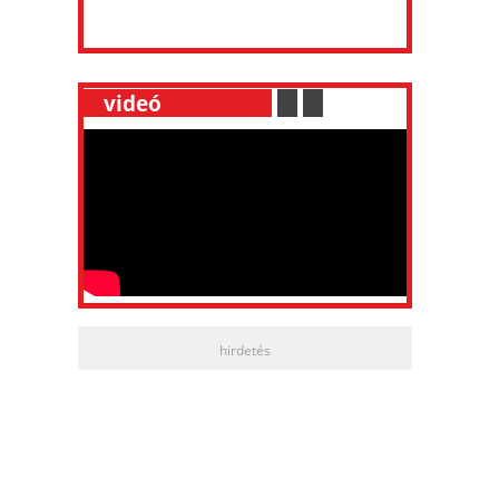
__
videó
___________
.
__
.
__
hirdetés