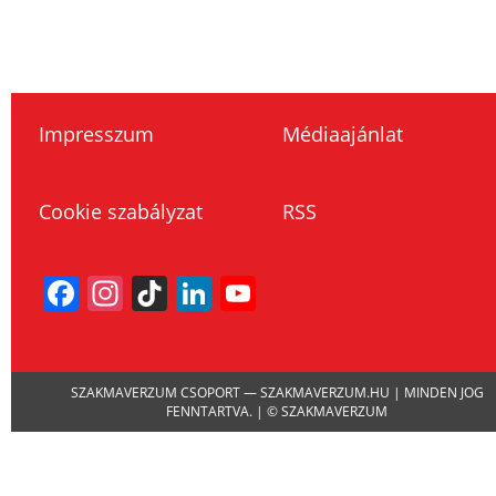
Impresszum
Médiaajánlat
Cookie szabályzat
RSS
Facebook
Instagram
TikTok
LinkedIn
YouTube
Channel
SZAKMAVERZUM CSOPORT — SZAKMAVERZUM.HU | MINDEN JOG
FENNTARTVA. | © SZAKMAVERZUM