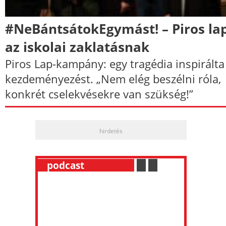
#NeBántsátokEgymást! – Piros la
az iskolai zaklatásnak
Piros Lap-kampány: egy tragédia inspirálta
kezdeményezést. „Nem elég beszélni róla,
konkrét cselekvésekre van szükség!”
hirdetés
__
podcast
___________
.
__
.
__