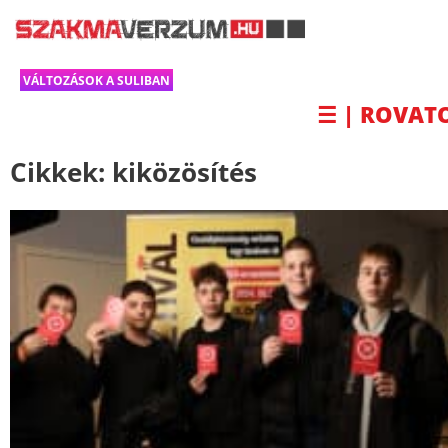
VÁLTOZÁSOK A SULIBAN
☰ | ROVAT
Cikkek:
kiközösítés