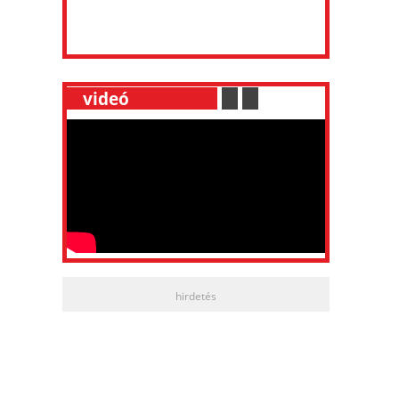
__
videó
___________
.
__
.
__
hirdetés