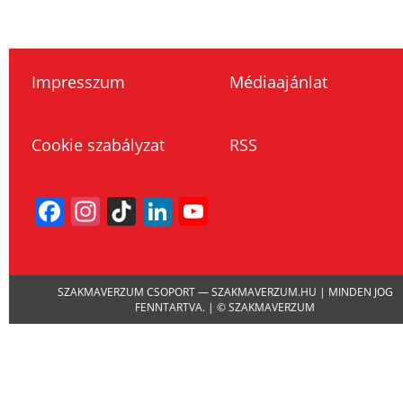
Impresszum
Médiaajánlat
Cookie szabályzat
RSS
Facebook
Instagram
TikTok
LinkedIn
YouTube
Channel
SZAKMAVERZUM CSOPORT — SZAKMAVERZUM.HU | MINDEN JOG
FENNTARTVA. | © SZAKMAVERZUM