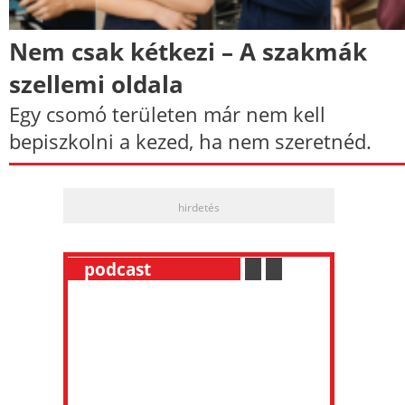
Nem csak kétkezi – A szakmák
szellemi oldala
Egy csomó területen már nem kell
bepiszkolni a kezed, ha nem szeretnéd.
hirdetés
__
podcast
___________
.
__
.
__