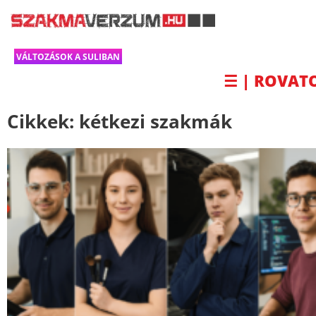
VÁLTOZÁSOK A SULIBAN
☰ | ROVAT
Cikkek:
kétkezi szakmák