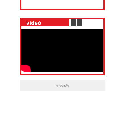
__
videó
___________
.
__
.
__
hirdetés