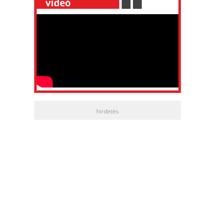
__
videó
___________
.
__
.
__
hirdetés