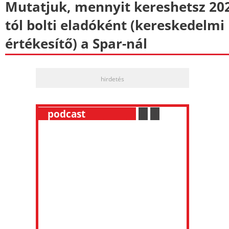
Mutatjuk, mennyit kereshetsz 20
tól bolti eladóként (kereskedelmi
értékesítő) a Spar-nál
hirdetés
__
podcast
___________
.
__
.
__