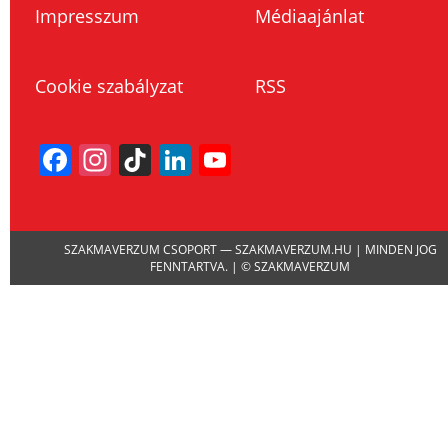
Impresszum
Médiaajánlat
Cookie szabályzat
RSS
Facebook
Instagram
TikTok
LinkedIn
YouTube
Channel
SZAKMAVERZUM CSOPORT — SZAKMAVERZUM.HU | MINDEN JOG
FENNTARTVA. | © SZAKMAVERZUM