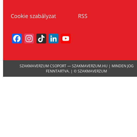
Cookie szabályzat
RSS
Facebook
Instagram
TikTok
LinkedIn
YouTube
Channel
SZAKMAVERZUM CSOPORT — SZAKMAVERZUM.HU | MINDEN JOG
FENNTARTVA. | © SZAKMAVERZUM