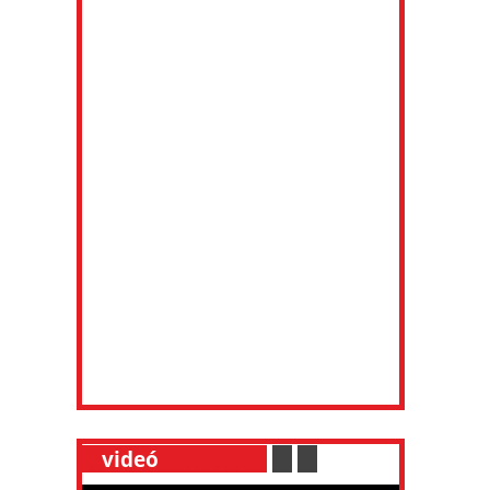
__
videó
___________
.
__
.
__