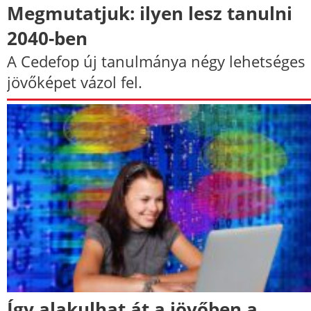
Megmutatjuk: ilyen lesz tanulni
2040-ben
A Cedefop új tanulmánya négy lehetséges
jövőképet vázol fel.
Így alakulhat át a jövőben a