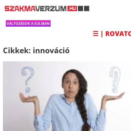
VÁLTOZÁSOK A SULIBAN
☰ | ROVAT
Cikkek:
innováció