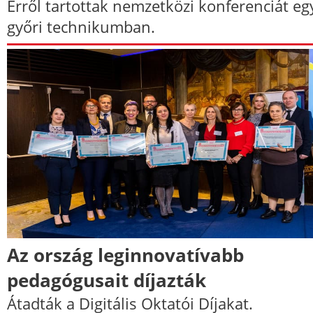
Erről tartottak nemzetközi konferenciát eg
győri technikumban.
Az ország leginnovatívabb
pedagógusait díjazták
Átadták a Digitális Oktatói Díjakat.