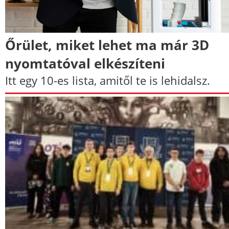
Őrület, miket lehet ma már 3D
nyomtatóval elkészíteni
Itt egy 10-es lista, amitől te is lehidalsz.