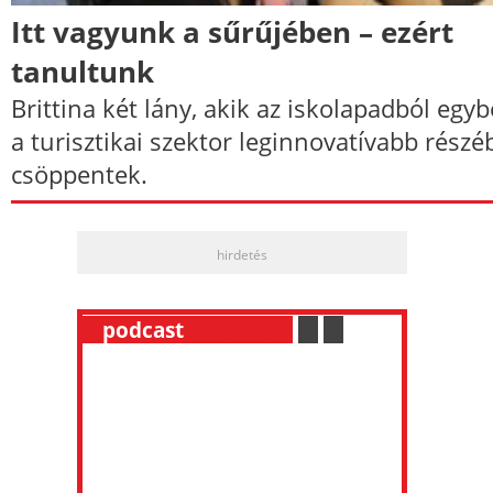
Itt vagyunk a sűrűjében – ezért
tanultunk
Brittina két lány, akik az iskolapadból egyb
a turisztikai szektor leginnovatívabb részé
csöppentek.
hirdetés
__
podcast
___________
.
__
.
__