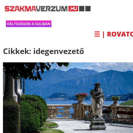
VÁLTOZÁSOK A SULIBAN
☰ | ROVAT
Cikkek:
idegenvezető