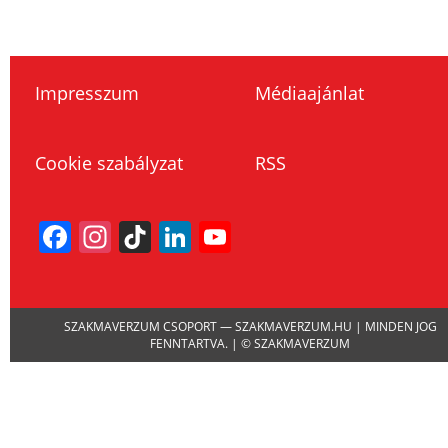
Impresszum
Médiaajánlat
Cookie szabályzat
RSS
Facebook
Instagram
TikTok
LinkedIn
YouTube
Channel
SZAKMAVERZUM CSOPORT — SZAKMAVERZUM.HU | MINDEN JOG
FENNTARTVA. | © SZAKMAVERZUM