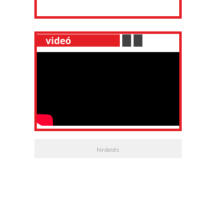
__
videó
___________
.
__
.
__
hirdetés