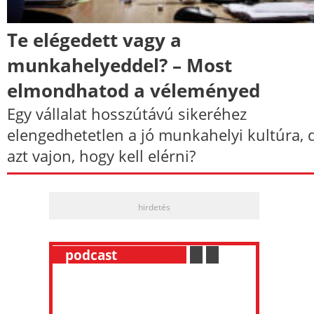
Te elégedett vagy a
munkahelyeddel? – Most
elmondhatod a véleményed
Egy vállalat hosszútávú sikeréhez
elengedhetetlen a jó munkahelyi kultúra, 
azt vajon, hogy kell elérni?
hirdetés
__
podcast
___________
.
__
.
__