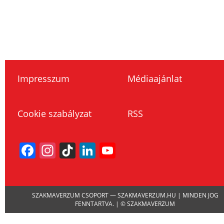
Impresszum
Médiaajánlat
Cookie szabályzat
RSS
Facebook
Instagram
TikTok
LinkedIn
YouTube
Channel
SZAKMAVERZUM CSOPORT — SZAKMAVERZUM.HU | MINDEN JOG
FENNTARTVA. | © SZAKMAVERZUM