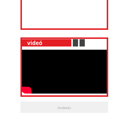
__
videó
___________
.
__
.
__
hirdetés