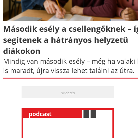
Második esély a csellengőknek – í
segítenek a hátrányos helyzetű
diákokon
Mindig van második esély – még ha valaki 
is maradt, újra vissza lehet találni az útra.
hirdetés
__
podcast
___________
.
__
.
__