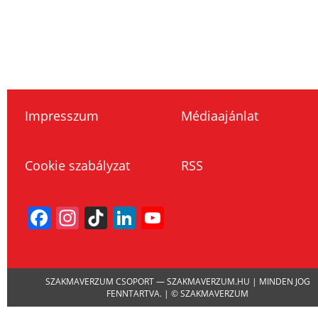
Impresszum
Médiaajánlat
Cookie szabályzat
RSS
Facebook
Instagram
TikTok
LinkedIn
YouTube
Channel
SZAKMAVERZUM CSOPORT — SZAKMAVERZUM.HU | MINDEN JOG
FENNTARTVA. | © SZAKMAVERZUM