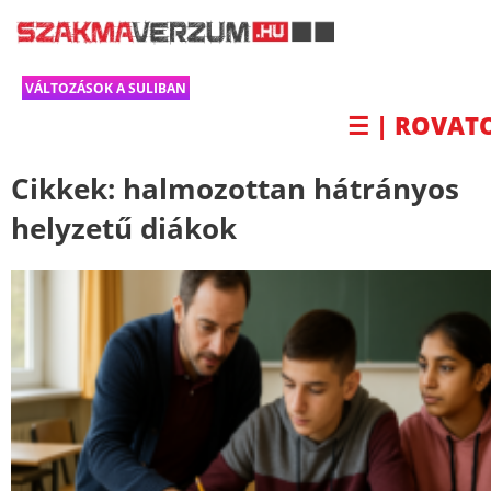
VÁLTOZÁSOK A SULIBAN
☰ | ROVAT
Cikkek:
halmozottan hátrányos
helyzetű diákok