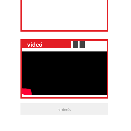
__
videó
___________
.
__
.
__
hirdetés