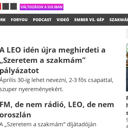
VÁLTOZÁSOK A SULIBAN
RK
FORYOU
PODCAST
VIDEÓ
EMBER VS. GÉP
SZAKMÁ
A LEO idén újra meghirdeti a
„Szeretem a szakmám”
pályázatot
Április 30-ig lehet nevezni, 2-3 fős csapattal,
szuper nyereményekért.
FM, de nem rádió, LEO, de nem
oroszlán
S
A „Szeretem a szakmám” díjátadóján
a