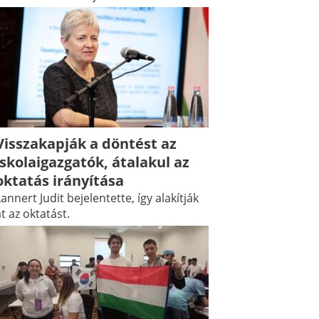
Visszakapják a döntést az
iskolaigazgatók, átalakul az
oktatás irányítása
annert Judit bejelentette, így alakítják
t az oktatást.