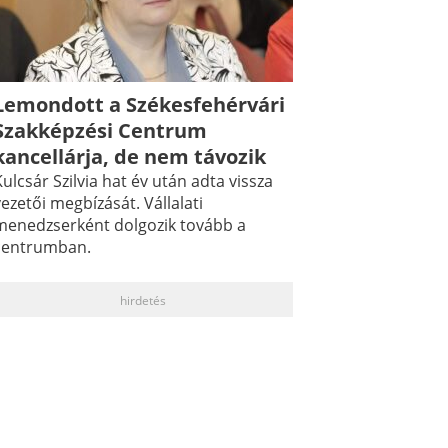
Lemondott a Székesfehérvári
Szakképzési Centrum
kancellárja, de nem távozik
ulcsár Szilvia hat év után adta vissza
ezetői megbízását. Vállalati
menedzserként dolgozik tovább a
centrumban.
hirdetés