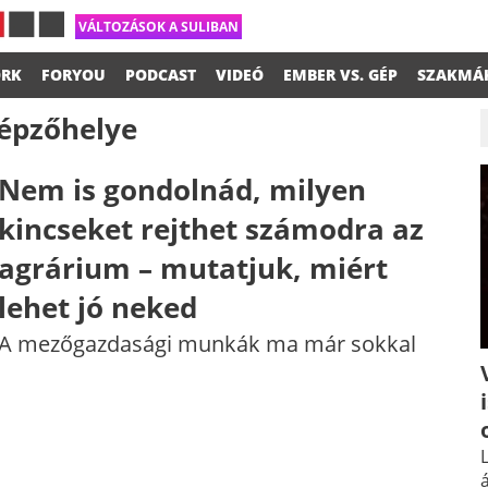
VÁLTOZÁSOK A SULIBAN
RK
FORYOU
PODCAST
VIDEÓ
EMBER VS. GÉP
SZAKMÁ
képzőhelye
Nem is gondolnád, milyen
kincseket rejthet számodra az
agrárium – mutatjuk, miért
lehet jó neked
A mezőgazdasági munkák ma már sokkal
L
á