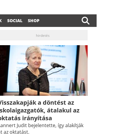
K
SOCIAL
SHOP
hirdetés
Visszakapják a döntést az
iskolaigazgatók, átalakul az
oktatás irányítása
annert Judit bejelentette, így alakítják
t az oktatást.