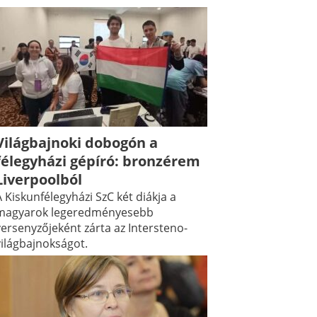
Világbajnoki dobogón a
félegyházi gépíró: bronzérem
Liverpoolból
 Kiskunfélegyházi SzC két diákja a
magyarok legeredményesebb
versenyzőjeként zárta az Intersteno-
világbajnokságot.