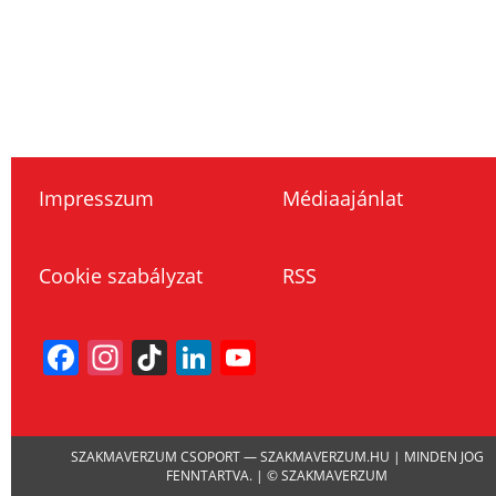
Impresszum
Médiaajánlat
Cookie szabályzat
RSS
Facebook
Instagram
TikTok
LinkedIn
YouTube
Channel
SZAKMAVERZUM CSOPORT — SZAKMAVERZUM.HU | MINDEN JOG
FENNTARTVA. | © SZAKMAVERZUM