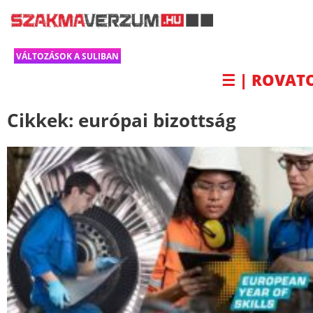
VÁLTOZÁSOK A SULIBAN
☰ | ROVAT
Cikkek:
európai bizottság