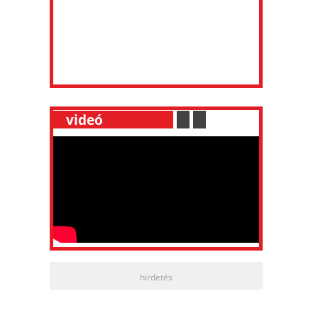
__
videó
___________
.
__
.
__
hirdetés