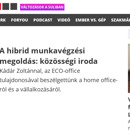
VÁLTOZÁSOK A SULIBAN
RK
FORYOU
PODCAST
VIDEÓ
EMBER VS. GÉP
SZAKMÁ
A hibrid munkavégzési
megoldás: közösségi iroda
Kádár Zoltánnal, az ECO-office
tulajdonosával beszélgettünk a home office-
ról és a vállalkozásáról.
A