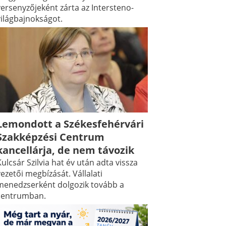
versenyzőjeként zárta az Intersteno-
világbajnokságot.
Lemondott a Székesfehérvári
Szakképzési Centrum
kancellárja, de nem távozik
ulcsár Szilvia hat év után adta vissza
ezetői megbízását. Vállalati
menedzserként dolgozik tovább a
centrumban.