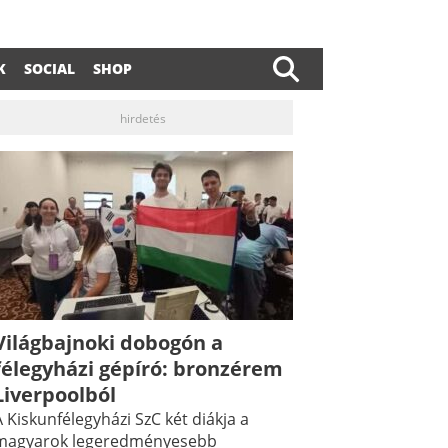
K
SOCIAL
SHOP
hirdetés
Világbajnoki dobogón a
félegyházi gépíró: bronzérem
Liverpoolból
 Kiskunfélegyházi SzC két diákja a
magyarok legeredményesebb