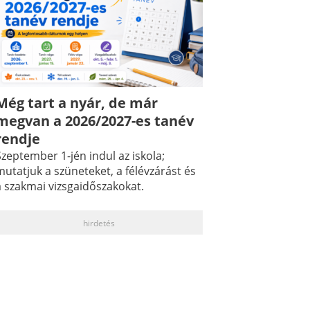
Még tart a nyár, de már
megvan a 2026/2027-es tanév
rendje
zeptember 1-jén indul az iskola;
utatjuk a szüneteket, a félévzárást és
a szakmai vizsgaidőszakokat.
hirdetés