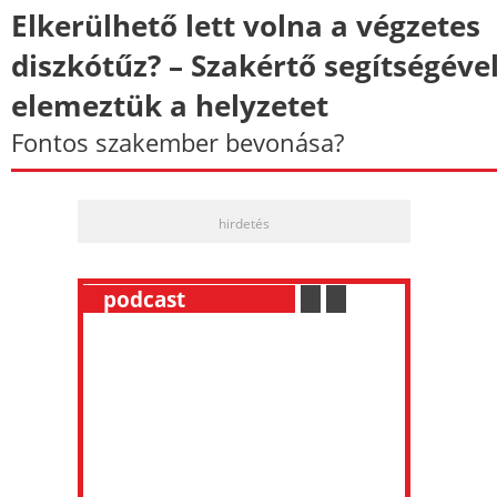
Elkerülhető lett volna a végzetes
diszkótűz? – Szakértő segítségéve
elemeztük a helyzetet
Fontos szakember bevonása?
hirdetés
__
podcast
___________
.
__
.
__