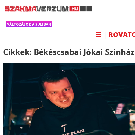
VÁLTOZÁSOK A SULIBAN
☰ | ROVAT
Cikkek:
Békéscsabai Jókai Színház