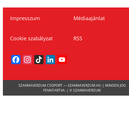
Impresszum
Médiaajánlat
Cookie szabályzat
RSS
Facebook
Instagram
TikTok
LinkedIn
YouTube
Channel
SZAKMAVERZUM CSOPORT — SZAKMAVERZUM.HU | MINDEN JOG
FENNTARTVA. | © SZAKMAVERZUM