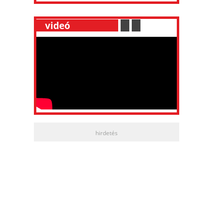
__
videó
___________
.
__
.
__
hirdetés