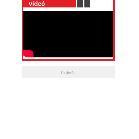
__
videó
___________
.
__
.
__
hirdetés