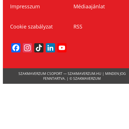
Impresszum
Médiaajánlat
Cookie szabályzat
RSS
Facebook
Instagram
TikTok
LinkedIn
YouTube
Channel
SZAKMAVERZUM CSOPORT — SZAKMAVERZUM.HU | MINDEN JOG
FENNTARTVA. | © SZAKMAVERZUM