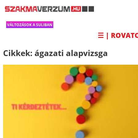
VÁLTOZÁSOK A SULIBAN
☰ | ROVAT
Cikkek:
ágazati alapvizsga