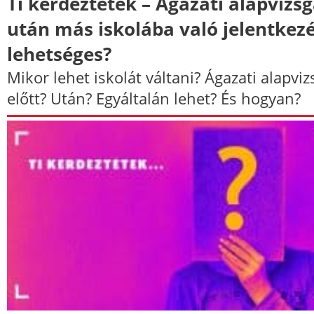
Ti kérdeztétek – Ágazati alapvizs
után más iskolába való jelentkez
lehetséges?
Mikor lehet iskolát váltani? Ágazati alapviz
előtt? Után? Egyáltalán lehet? És hogyan?