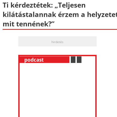
Ti kérdeztétek: „Teljesen
kilátástalannak érzem a helyzetet
mit tennének?”
hirdetés
__
podcast
___________
.
__
.
__