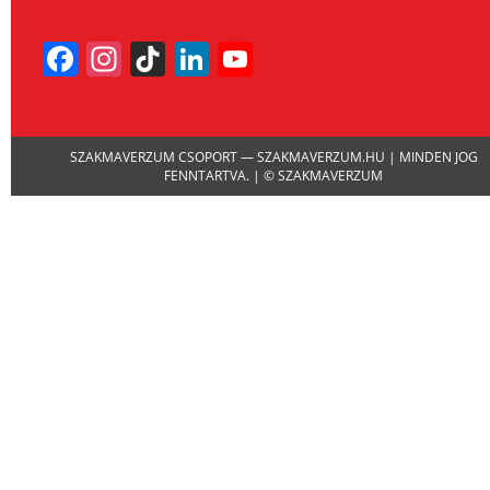
Facebook
Instagram
TikTok
LinkedIn
YouTube
Channel
SZAKMAVERZUM CSOPORT — SZAKMAVERZUM.HU | MINDEN JOG
FENNTARTVA. | © SZAKMAVERZUM