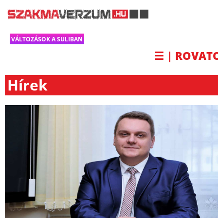
VÁLTOZÁSOK A SULIBAN
☰ | ROVAT
Hírek