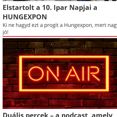
Elstartolt a 10. Ipar Napjai a
HUNGEXPON
Ki ne hagyd ezt a progit a Hungexpon, mert na
jó!
Duális percek – a podcast, amely