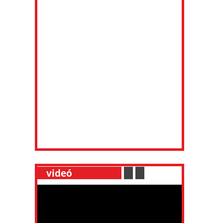
__
videó
___________
.
__
.
__