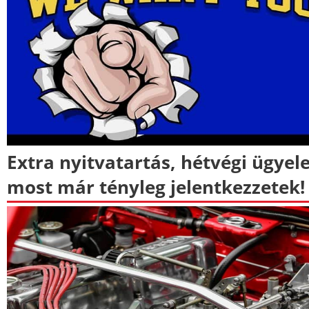
Extra nyitvatartás, hétvégi ügyele
most már tényleg jelentkezzetek!