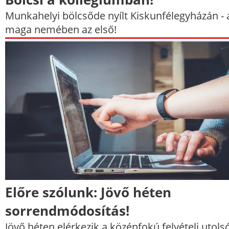
Munkahelyi bölcsőde nyílt Kiskunfélegyházán - 
maga nemében az első!
Előre szólunk: Jövő héten
sorrendmódosítás!
Jövő héten elérkezik a középfokú felvételi utols