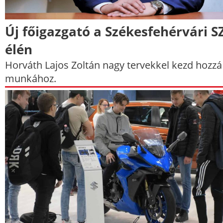
Új főigazgató a Székesfehérvári S
élén
Horváth Lajos Zoltán nagy tervekkel kezd hozzá
munkához.