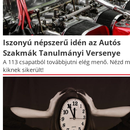
Iszonyú népszerű idén az Autós
Szakmák Tanulmányi Versenye
A 113 csapatból továbbjutni elég menő. Nézd m
kiknek sikerült!