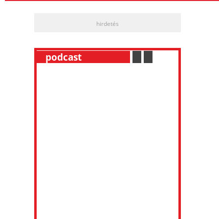
hirdetés
__
podcast
___________
.
__
.
__