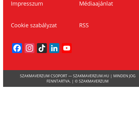
Impresszum
Médiaajánlat
Cookie szabályzat
RSS
Facebook
Instagram
TikTok
LinkedIn
YouTube
Channel
SZAKMAVERZUM CSOPORT — SZAKMAVERZUM.HU | MINDEN JOG
FENNTARTVA. | © SZAKMAVERZUM