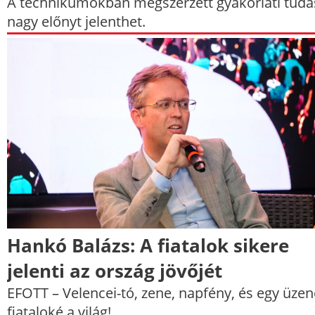
A technikumokban megszerzett gyakorlati tudá
nagy előnyt jelenthet.
Hankó Balázs: A fiatalok sikere
jelenti az ország jövőjét
EFOTT – ​Velencei-tó, zene, napfény, és egy üzen
fiataloké a világ!