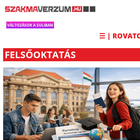
VÁLTOZÁSOK A SULIBAN
☰ | ROVAT
FELSŐOKTATÁS