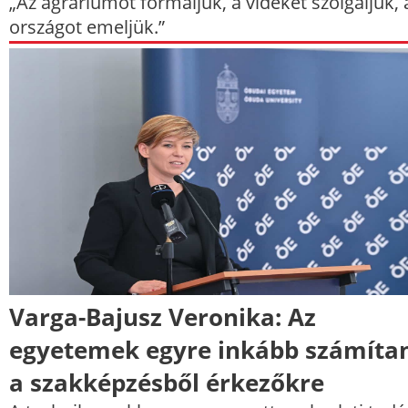
„Az agráriumot formáljuk, a vidéket szolgáljuk, 
országot emeljük.”
Varga-Bajusz Veronika: Az
egyetemek egyre inkább számíta
a szakképzésből érkezőkre