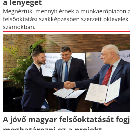
a lényeget
Megnéztük, mennyit érnek a munkaerőpiacon 
felsőoktatási szakképzésben szerzett oklevelek
számokban.
A jövő magyar felsőoktatását fog
meghatározni ez a projekt