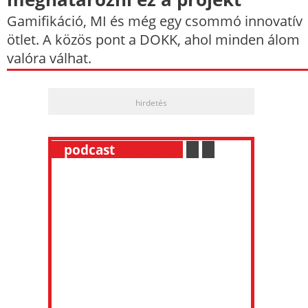
Gamifikáció, MI és még egy csommó innovatív
ötlet. A közös pont a DOKK, ahol minden álom
valóra válhat.
hirdetés
__
podcast
___________
.
__
.
__