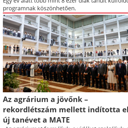
Egy év alatt több mint 8 ezer diák tanult külföld
programnak köszönhetően.
Az agrárium a jövőnk –
rekordlétszám mellett indította e
új tanévet a MATE