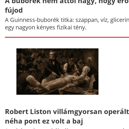
A buborék nem attól nagy, hogy er
fújod
A Guinness-buborék titka: szappan, víz, gliceri
egy nagyon kényes fizikai tény.
Robert Liston villámgyorsan operált
néha pont ez volt a baj