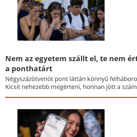
Nem az egyetem szállt el, te nem ér
a ponthatárt
Négyszázötvenöt pont láttán könnyű felháboro
Kicsit nehezebb megérteni, honnan jött a szám