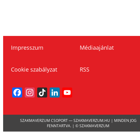
Impresszum
Médiaajánlat
Cookie szabályzat
RSS
Facebook
Instagram
TikTok
LinkedIn
YouTube
Channel
SZAKMAVERZUM CSOPORT — SZAKMAVERZUM.HU | MINDEN JOG
FENNTARTVA. | © SZAKMAVERZUM