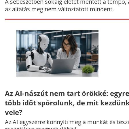
A sebészetben sokáig életet mentett a tempó,
az altatás meg nem változtatott mindent.
Az AI-nászút nem tart örökké: egyr
több időt spórolunk, de mit kezdün
vele?
Az AI egyszerre könnyíti meg a munkát és teszi