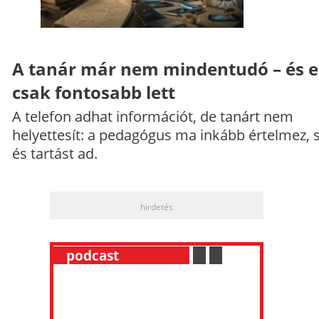
A tanár már nem mindentudó – és e
csak fontosabb lett
A telefon adhat információt, de tanárt nem
helyettesít: a pedagógus ma inkább értelmez, 
és tartást ad.
hirdetés
__
podcast
___________
.
__
.
__