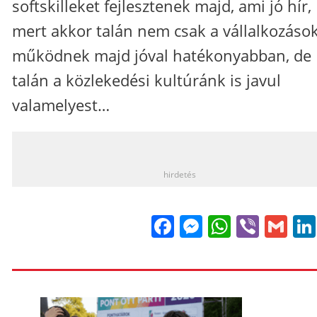
softskilleket fejlesztenek majd, ami jó hír,
mert akkor talán nem csak a vállalkozáso
működnek majd jóval hatékonyabban, de
talán a közlekedési kultúránk is javul
valamelyest…
_
hirdetés
Facebook
Messenge
WhatsA
Viber
Gm