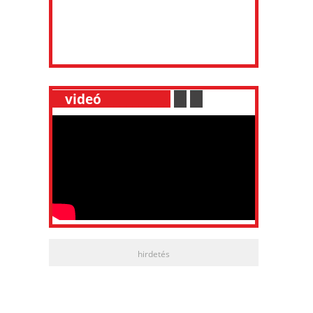
__
videó
___________
.
__
.
__
hirdetés