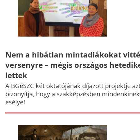
Nem a hibátlan mintadiákokat vitt
versenyre – mégis országos hetedik
lettek
A BGéSZC két oktatójának díjazott projektje az
bizonyítja, hogy a szakképzésben mindenkinek
esélye!