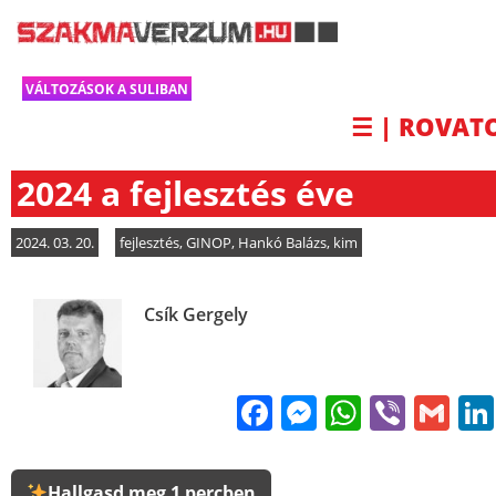
VÁLTOZÁSOK A SULIBAN
☰ | ROVAT
2024 a fejlesztés éve
2024. 03. 20.
fejlesztés
,
GINOP
,
Hankó Balázs
,
kim
Csík Gergely
Facebook
Messenge
WhatsA
Viber
Gm
Hallgasd meg 1 percben