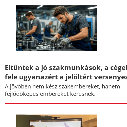
Eltűntek a jó szakmunkások, a cége
fele ugyanazért a jelöltért versenye
A jövőben nem kész szakembereket, hanem
fejlődőképes embereket keresnek.