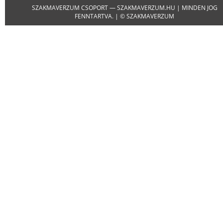
SZAKMAVERZUM CSOPORT — SZAKMAVERZUM.HU | MINDEN JOG
FENNTARTVA. | © SZAKMAVERZUM