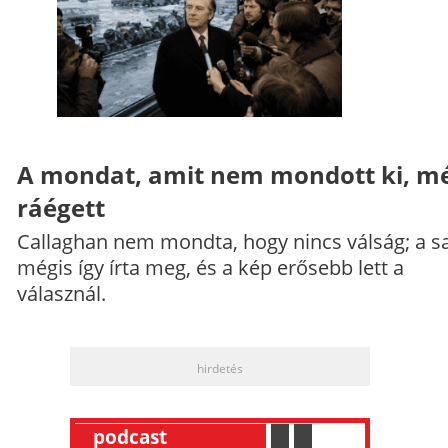
A mondat, amit nem mondott ki, mé
ráégett
Callaghan nem mondta, hogy nincs válság; a sa
mégis így írta meg, és a kép erősebb lett a
válasznál.
hirdetés
__
podcast
___________
.
__
.
__