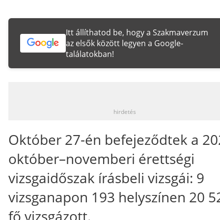
Itt állíthatod be, hogy a Szakmaverzum
az elsők között legyen a Google-
találatokban!
_
hirdetés
Október 27-én befejeződtek a 20
október–novemberi érettségi
vizsgaidőszak írásbeli vizsgái: 9
vizsganapon 193 helyszínen 20 5
fő vizsgázott.