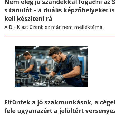
Nem elég jó szándékkal fogadni az 
s tanulót – a duális képzőhelyeket is
kell készíteni rá
A BKIK azt üzeni: ez már nem melléktéma.
Eltűntek a jó szakmunkások, a cége
fele ugyanazért a jelöltért versenye