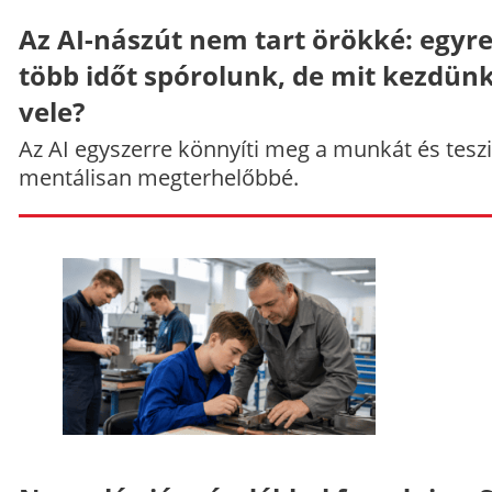
Az AI-nászút nem tart örökké: egyr
több időt spórolunk, de mit kezdün
vele?
Az AI egyszerre könnyíti meg a munkát és teszi
mentálisan megterhelőbbé.