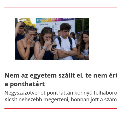
Nem az egyetem szállt el, te nem ér
a ponthatárt
Négyszázötvenöt pont láttán könnyű felháboro
Kicsit nehezebb megérteni, honnan jött a szám