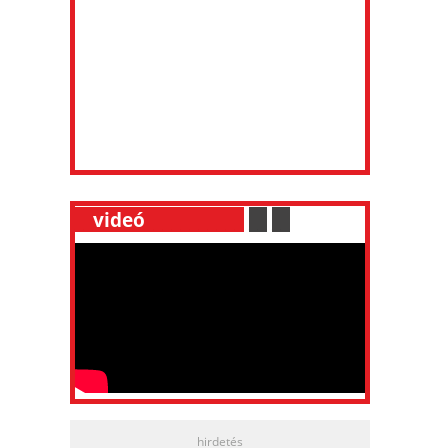
__
videó
___________
.
__
.
__
hirdetés