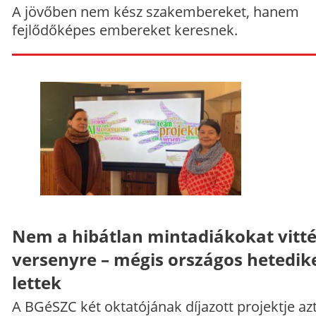
A jövőben nem kész szakembereket, hanem
fejlődőképes embereket keresnek.
Nem a hibátlan mintadiákokat vitt
versenyre – mégis országos hetedik
lettek
A BGéSZC két oktatójának díjazott projektje az