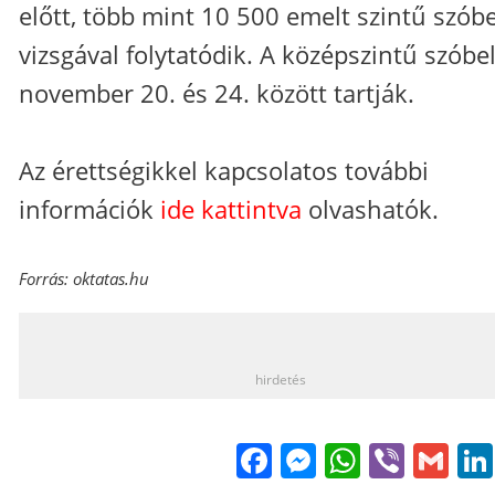
előtt, több mint 10 500 emelt szintű szóbe
vizsgával folytatódik. A középszintű szóbel
november 20. és 24. között tartják.
Az érettségikkel kapcsolatos további
információk
ide kattintva
olvashatók.
Forrás: oktatas.hu
_
hirdetés
Facebook
Messenge
WhatsA
Viber
Gm