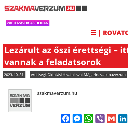
VÁLTOZÁSOK A SULIBAN
☰ | ROVAT
Lezárult az őszi érettségi – it
vannak a feladatsorok
2023. 10. 31.
érettségi
,
Oktatási Hivatal
,
szakMAgazin
,
szakmaverzum
szakmaverzum.hu
Facebook
Messenge
WhatsA
Viber
Gm