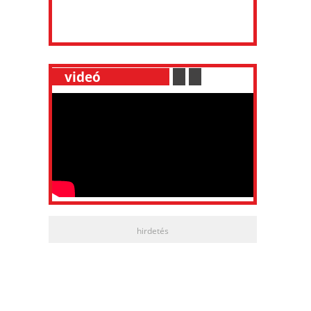
__
videó
___________
.
__
.
__
hirdetés