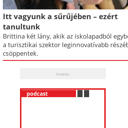
Itt vagyunk a sűrűjében – ezért
tanultunk
Brittina két lány, akik az iskolapadból egyb
a turisztikai szektor leginnovatívabb részé
csöppentek.
hirdetés
__
podcast
___________
.
__
.
__