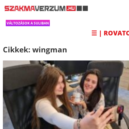
VÁLTOZÁSOK A SULIBAN
☰ | ROVAT
Cikkek:
wingman