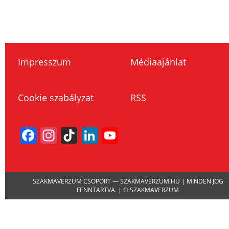
Impresszum
Médiaajánlat
Cookie szabályzat
RSS
Facebook
Instagram
TikTok
LinkedIn
YouTube
Channel
SZAKMAVERZUM CSOPORT — SZAKMAVERZUM.HU | MINDEN JOG
FENNTARTVA. | © SZAKMAVERZUM