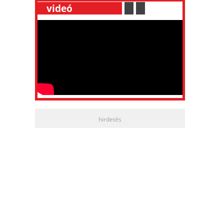
__
videó
___________
.
__
.
__
hirdetés