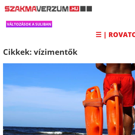
VÁLTOZÁSOK A SULIBAN
☰ | ROVAT
Cikkek:
vízimentők