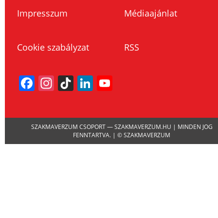
Impresszum
Médiaajánlat
Cookie szabályzat
RSS
Facebook
Instagram
TikTok
LinkedIn
YouTube
Channel
SZAKMAVERZUM CSOPORT — SZAKMAVERZUM.HU | MINDEN JOG
FENNTARTVA. | © SZAKMAVERZUM