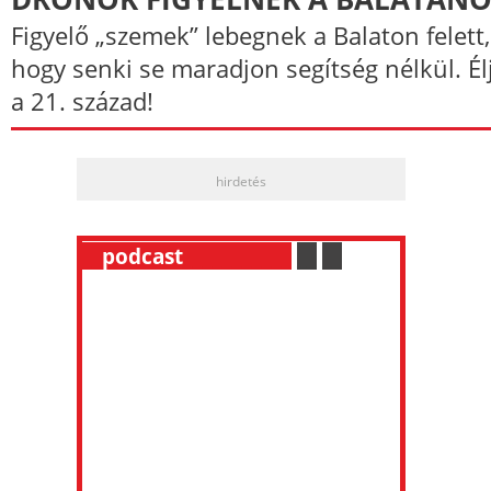
Figyelő „szemek” lebegnek a Balaton felett,
hogy senki se maradjon segítség nélkül. Él
a 21. század!
hirdetés
__
podcast
___________
.
__
.
__