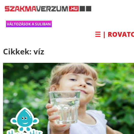
VÁLTOZÁSOK A SULIBAN
☰ | ROVAT
Cikkek:
víz