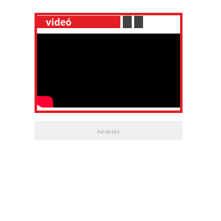
__
videó
___________
.
__
.
__
hirdetés