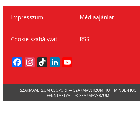
Impresszum
Médiaajánlat
Cookie szabályzat
RSS
Facebook
Instagram
TikTok
LinkedIn
YouTube
Channel
SZAKMAVERZUM CSOPORT — SZAKMAVERZUM.HU | MINDEN JOG
FENNTARTVA. | © SZAKMAVERZUM