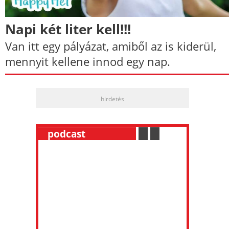
Napi két liter kell!!!
Van itt egy pályázat, amiből az is kiderül,
mennyit kellene innod egy nap.
hirdetés
__
podcast
___________
.
__
.
__