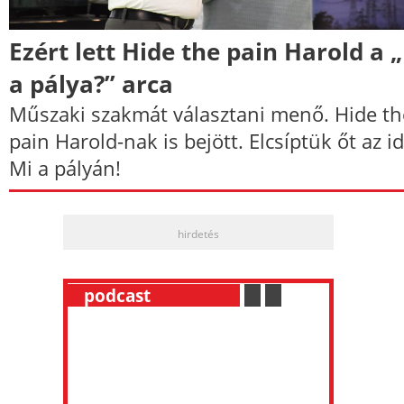
Ezért lett Hide the pain Harold a 
a pálya?” arca
Műszaki szakmát választani menő. Hide th
pain Harold-nak is bejött. Elcsíptük őt az id
Mi a pályán!
hirdetés
__
podcast
___________
.
__
.
__