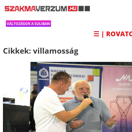
VÁLTOZÁSOK A SULIBAN
☰ | ROVAT
Cikkek:
villamosság