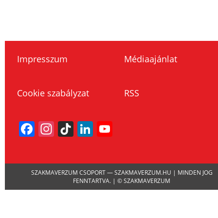
Impresszum
Médiaajánlat
Cookie szabályzat
RSS
Facebook
Instagram
TikTok
LinkedIn
YouTube
Channel
SZAKMAVERZUM CSOPORT — SZAKMAVERZUM.HU | MINDEN JOG
FENNTARTVA. | © SZAKMAVERZUM