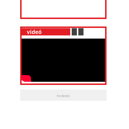
__
videó
___________
.
__
.
__
hirdetés