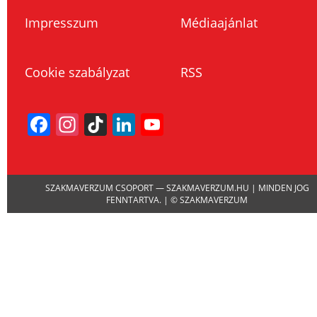
Impresszum
Médiaajánlat
Cookie szabályzat
RSS
Facebook
Instagram
TikTok
LinkedIn
YouTube
Channel
SZAKMAVERZUM CSOPORT — SZAKMAVERZUM.HU | MINDEN JOG
FENNTARTVA. | © SZAKMAVERZUM