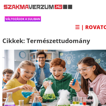
VÁLTOZÁSOK A SULIBAN
☰ | ROVAT
Cikkek:
Természettudomány