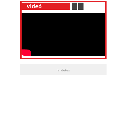
__
videó
___________
.
__
.
__
hirdetés