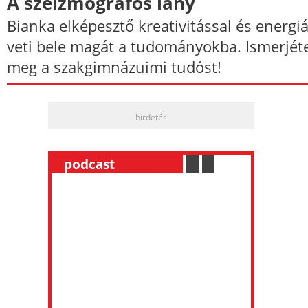
A szeizmográfos lány
Bianka elképesztő kreativitással és energiá
veti bele magát a tudományokba. Ismerjét
meg a szakgimnázuimi tudóst!
hirdetés
__
podcast
___________
.
__
.
__