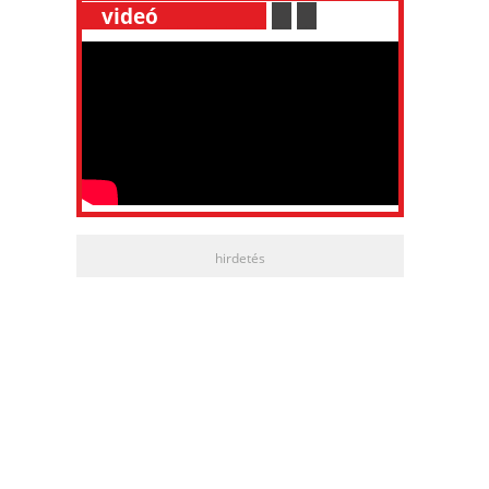
__
videó
___________
.
__
.
__
hirdetés