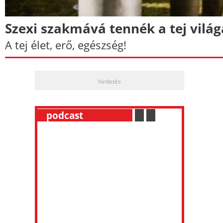
Szexi szakmává tennék a tej világ
A tej élet, erő, egészség!
hirdetés
__
podcast
___________
.
__
.
__