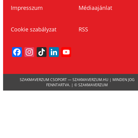
Impresszum
Médiaajánlat
Cookie szabályzat
RSS
Facebook
Instagram
TikTok
LinkedIn
YouTube
Channel
SZAKMAVERZUM CSOPORT — SZAKMAVERZUM.HU | MINDEN JOG
FENNTARTVA. | © SZAKMAVERZUM