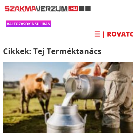
VÁLTOZÁSOK A SULIBAN
☰ | ROVAT
Cikkek:
Tej Terméktanács