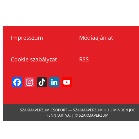
Impresszum
Médiaajánlat
Cookie szabályzat
RSS
Facebook
Instagram
TikTok
LinkedIn
YouTube
Channel
SZAKMAVERZUM CSOPORT — SZAKMAVERZUM.HU | MINDEN JOG
FENNTARTVA. | © SZAKMAVERZUM