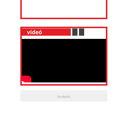
__
videó
___________
.
__
.
__
hirdetés