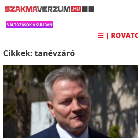
VÁLTOZÁSOK A SULIBAN
☰ | ROVAT
Cikkek:
tanévzáró