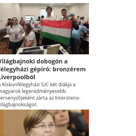
Világbajnoki dobogón a
félegyházi gépíró: bronzérem
Liverpoolból
 Kiskunfélegyházi SzC két diákja a
magyarok legeredményesebb
versenyzőjeként zárta az Intersteno-
világbajnokságot.