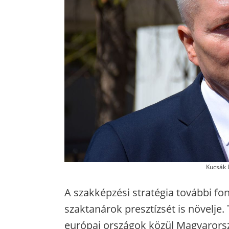
Kucsák 
A szakképzési stratégia további fo
szaktanárok presztízsét is növelje
európai országok közül Magyarorsz