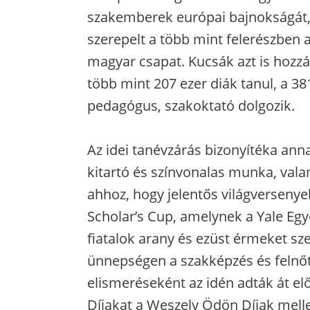
szakemberek európai bajnokságát, a
szerepelt a több mint felerészben 
magyar csapat. Kucsák azt is hozz
több mint 207 ezer diák tanul, a 3
pedagógus, szakoktató dolgozik.
Az idei tanévzárás bizonyítéka an
kitartó és színvonalas munka, vala
ahhoz, hogy jelentős világversenye
Scholar’s Cup, amelynek a Yale E
fiatalok arany és ezüst érmeket s
ünnepségen a szakképzés és felnő
elismeréseként az idén adták át el
Díjakat a Weszely Ödön Díjak melle