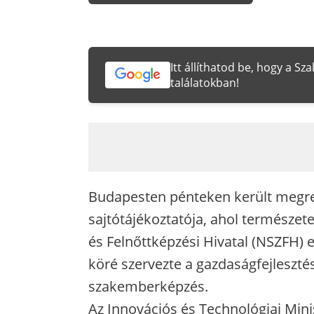
Itt állíthatod be, hogy a S
találatokban!
Budapesten pénteken került megre
sajtótájékoztatója, ahol természet
és Felnőttképzési Hivatal (NSZFH) e
köré szervezte a gazdaságfejleszté
szakemberképzés.
Az Innovációs és Technológiai Mini