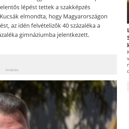
 jelentős lépést tettek a szakképzés
ón Kucsák elmondta, hogy Magyarországon
st, az idén felvételizők 40 százaléka a
ázaléka gimnáziumba jelentkezett.
K
v
_
hirdetés