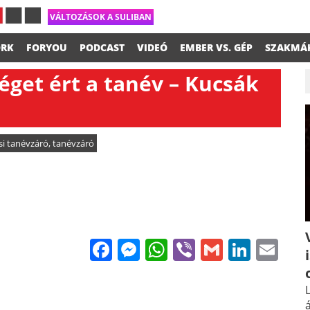
VÁLTOZÁSOK A SULIBAN
RK
FORYOU
PODCAST
VIDEÓ
EMBER VS. GÉP
SZAKMÁ
éget ért a tanév – Kucsák
i tanévzáró
,
tanévzáró
Facebook
Messenger
WhatsApp
Viber
Gmail
Linke
Em
L
á