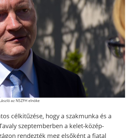
László az NSZFH elnöke
ntos célkitűzése, hogy a szakmunka és a
. Tavaly szeptemberben a kelet-közép-
ágon rendezték meg elsőként a fiatal