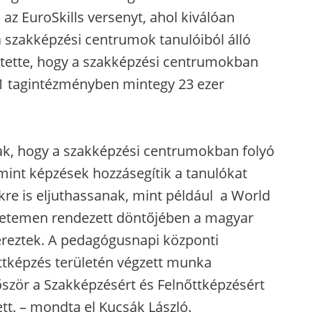
z EuroSkills versenyt, ahol kiválóan
a szakképzési centrumok tanulóiból álló
átette, hogy a szakképzési centrumokban
81 tagintézményben mintegy 23 ezer
nak, hogy a szakképzési centrumokban folyó
mint képzések hozzásegítik a tanulókat
kre is eljuthassanak, mint például a World
gyetemen rendezett döntőjében a magyar
zereztek. A pedagógusnapi központi
ttképzés területén végzett munka
őször a Szakképzésért és Felnőttképzésért
tt. – mondta el Kucsák László.