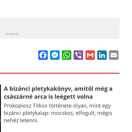
_
hirdetés
Facebook
Messenger
WhatsApp
Viber
Gmail
Linke
Em
A bizánci pletykakönyv, amitől még a
császárné arca is leégett volna
Prokopiosz Titkos története olyan, mint egy
bizánci pletykalap: mocskos, elfogult, mégis
nehéz letenni.