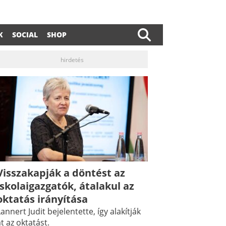
K
SOCIAL
SHOP
hirdetés
Visszakapják a döntést az
dIn
ail
iskolaigazgatók, átalakul az
oktatás irányítása
annert Judit bejelentette, így alakítják
t az oktatást.