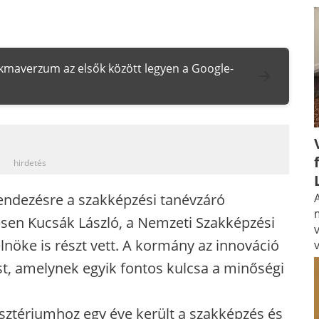
zakmaverzum az elsők között legyen a Google-
_
hirdetés
ndezésre a szakképzési tanévzáró
A
esen Kucsák László, a Nemzeti Szakképzési
lnöke is részt vett. A kormány az innováció
st, amelynek egyik fontos kulcsa a minőségi
sztériumhoz egy éve került a szakképzés és