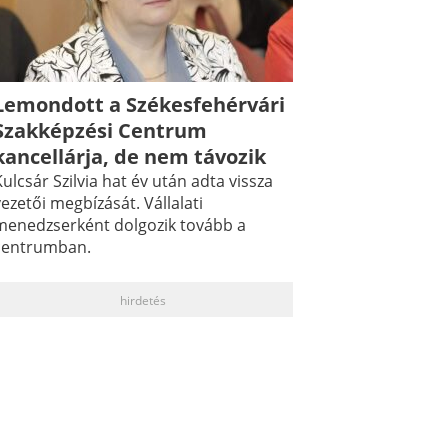
Lemondott a Székesfehérvári
Szakképzési Centrum
kancellárja, de nem távozik
ulcsár Szilvia hat év után adta vissza
ezetői megbízását. Vállalati
menedzserként dolgozik tovább a
centrumban.
hirdetés