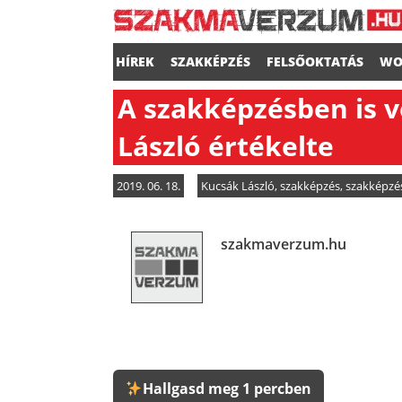
HÍREK
SZAKKÉPZÉS
FELSŐOKTATÁS
WO
A szakképzésben is v
László értékelte
2019. 06. 18.
Kucsák László
,
szakképzés
,
szakképzés
szakmaverzum.hu
Hallgasd meg 1 percben