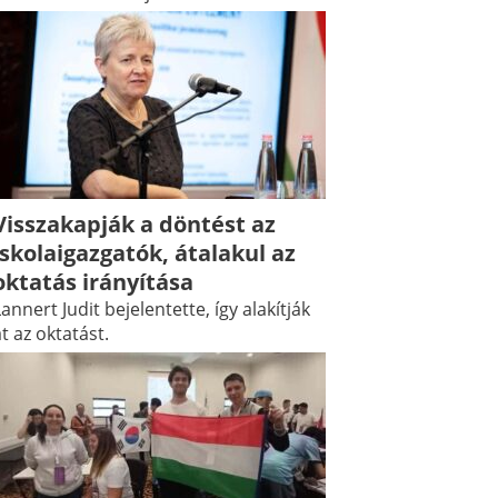
Visszakapják a döntést az
iskolaigazgatók, átalakul az
oktatás irányítása
annert Judit bejelentette, így alakítják
t az oktatást.