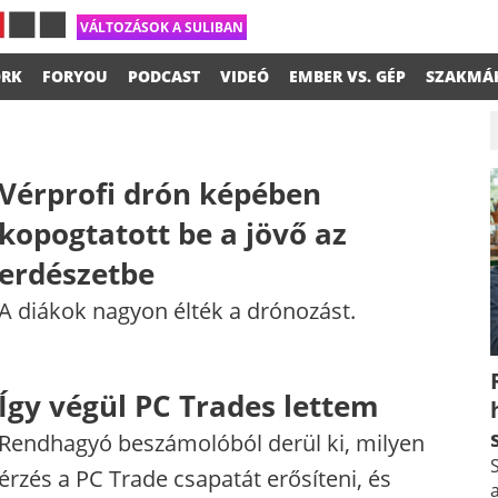
VÁLTOZÁSOK A SULIBAN
RK
FORYOU
PODCAST
VIDEÓ
EMBER VS. GÉP
SZAKMÁ
Vérprofi drón képében
kopogtatott be a jövő az
erdészetbe
A diákok nagyon élték a drónozást.
Így végül PC Trades lettem
Rendhagyó beszámolóból derül ki, milyen
S
érzés a PC Trade csapatát erősíteni, és
a