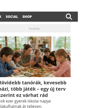
K
SOCIAL
SHOP
hirdetés
Rövidebb tanórák, kevesebb
házi, több játék – egy új terv
szerint ez várhat rád
ok ezer gyerek iskolai napjai
lakulhatnak át teljesen.