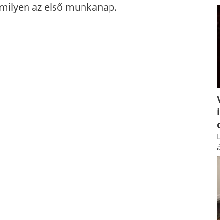
milyen az első munkanap.
L
á