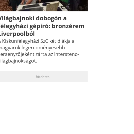
Világbajnoki dobogón a
félegyházi gépíró: bronzérem
Liverpoolból
 Kiskunfélegyházi SzC két diákja a
magyarok legeredményesebb
versenyzőjeként zárta az Intersteno-
világbajnokságot.
hirdetés