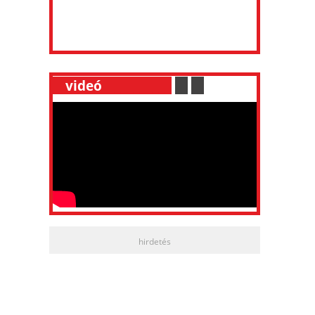
__
videó
___________
.
__
.
__
hirdetés