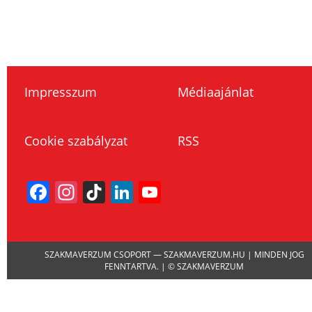
Impresszum
Médiaajánlat
Cookie szabályzat
RSS
Facebook
Instagram
TikTok
LinkedIn
YouTube
Channel
SZAKMAVERZUM CSOPORT — SZAKMAVERZUM.HU | MINDEN JOG
FENNTARTVA. | © SZAKMAVERZUM