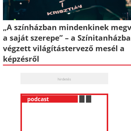
„A színházban mindenkinek meg
a saját szerepe” – a Színitanházb
végzett világítástervező mesél a
képzésről
hirdetés
__
podcast
___________
.
__
.
__