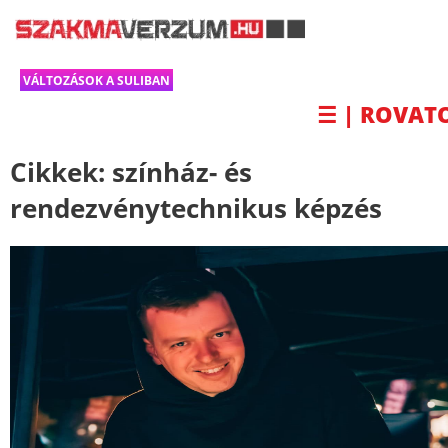
VÁLTOZÁSOK A SULIBAN
☰ | ROVAT
Cikkek:
színház- és
rendezvénytechnikus képzés