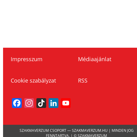
Impresszum
Médiaajánlat
Cookie szabályzat
RSS
Facebook
Instagram
TikTok
LinkedIn
YouTube
Channel
SZAKMAVERZUM CSOPORT — SZAKMAVERZUM.HU | MINDEN JOG
FENNTARTVA. | © SZAKMAVERZUM