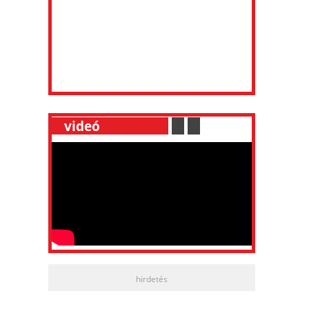
__
videó
___________
.
__
.
__
hirdetés