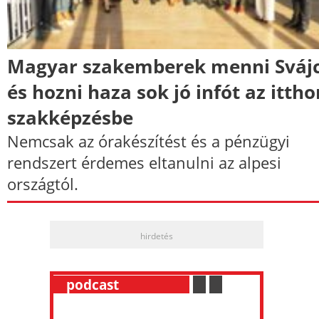
Magyar szakemberek menni Svájc
és hozni haza sok jó infót az ittho
szakképzésbe
Nemcsak az órakészítést és a pénzügyi
rendszert érdemes eltanulni az alpesi
országtól.
hirdetés
__
podcast
___________
.
__
.
__