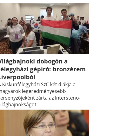
Világbajnoki dobogón a
félegyházi gépíró: bronzérem
Liverpoolból
 Kiskunfélegyházi SzC két diákja a
magyarok legeredményesebb
versenyzőjeként zárta az Intersteno-
világbajnokságot.