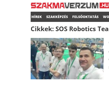
HÍREK
SZAKKÉPZÉS
FELSŐOKTATÁS
WO
Cikkek:
SOS Robotics Te