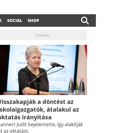
K
SOCIAL
SHOP
hirdetés
Visszakapják a döntést az
iskolaigazgatók, átalakul az
oktatás irányítása
annert Judit bejelentette, így alakítják
t az oktatást.