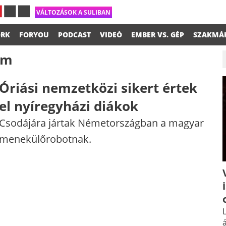
VÁLTOZÁSOK A SULIBAN
RK
FORYOU
PODCAST
VIDEÓ
EMBER VS. GÉP
SZAKMÁ
am
Óriási nemzetközi sikert értek
el nyíregyházi diákok
Csodájára jártak Németországban a magyar
menekülőrobotnak.
L
á