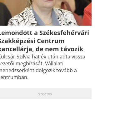
Lemondott a Székesfehérvári
Szakképzési Centrum
kancellárja, de nem távozik
ulcsár Szilvia hat év után adta vissza
ezetői megbízását. Vállalati
menedzserként dolgozik tovább a
centrumban.
hirdetés