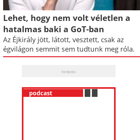
Lehet, hogy nem volt véletlen a
hatalmas baki a GoT-ban
Az Éjkirály jött, látott, vesztett, csak az
égvilágon semmit sem tudtunk meg róla.
hirdetés
__
podcast
___________
.
__
.
__