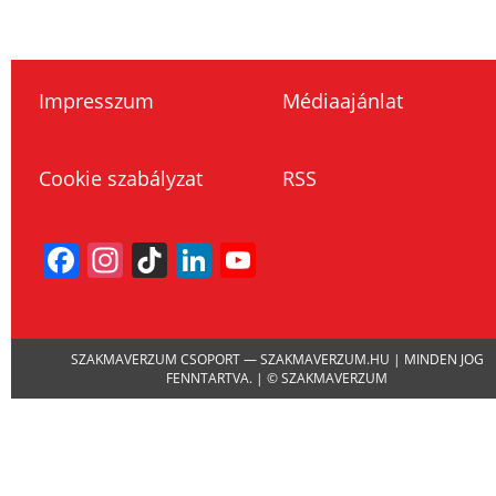
Impresszum
Médiaajánlat
Cookie szabályzat
RSS
Facebook
Instagram
TikTok
LinkedIn
YouTube
Channel
SZAKMAVERZUM CSOPORT — SZAKMAVERZUM.HU | MINDEN JOG
FENNTARTVA. | © SZAKMAVERZUM