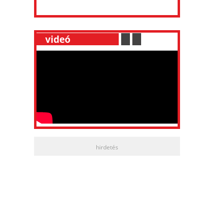
__
videó
___________
.
__
.
__
hirdetés