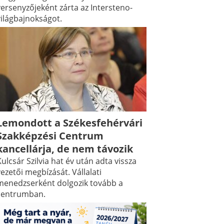
versenyzőjeként zárta az Intersteno-
világbajnokságot.
Lemondott a Székesfehérvári
Szakképzési Centrum
kancellárja, de nem távozik
ulcsár Szilvia hat év után adta vissza
ezetői megbízását. Vállalati
menedzserként dolgozik tovább a
centrumban.