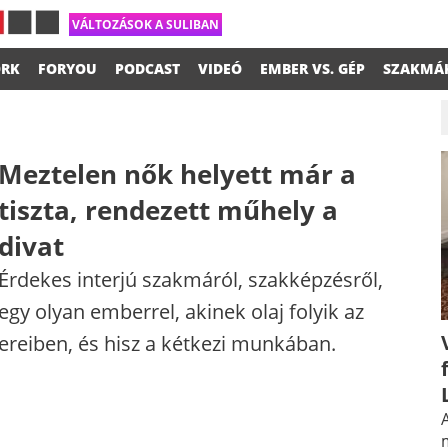
VÁLTOZÁSOK A SULIBAN
RK
FORYOU
PODCAST
VIDEÓ
EMBER VS. GÉP
SZAKMÁ
Meztelen nők helyett már a
tiszta, rendezett műhely a
divat
Érdekes interjú szakmáról, szakképzésről,
egy olyan emberrel, akinek olaj folyik az
ereiben, és hisz a kétkezi munkában.
A