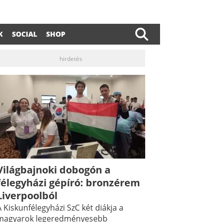
K
SOCIAL
SHOP
hirdetés
Világbajnoki dobogón a
félegyházi gépíró: bronzérem
Liverpoolból
 Kiskunfélegyházi SzC két diákja a
magyarok legeredményesebb