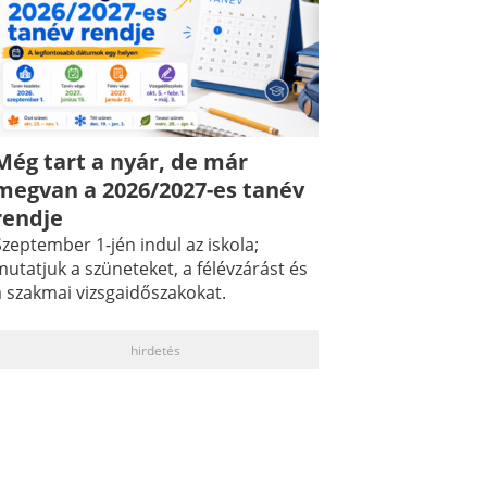
Még tart a nyár, de már
megvan a 2026/2027-es tanév
rendje
zeptember 1-jén indul az iskola;
utatjuk a szüneteket, a félévzárást és
a szakmai vizsgaidőszakokat.
hirdetés