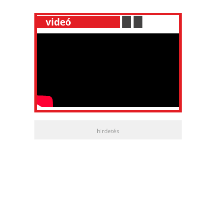
__
videó
___________
.
__
.
__
hirdetés