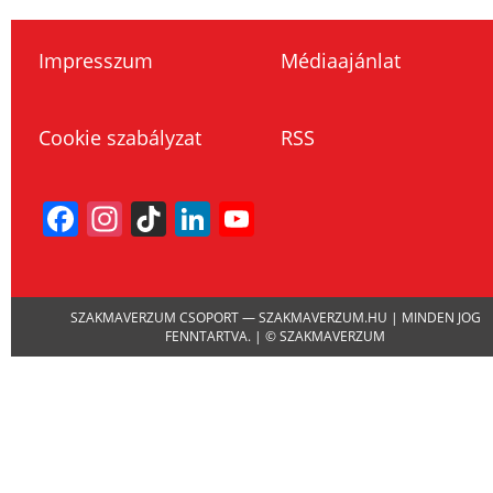
Impresszum
Médiaajánlat
Cookie szabályzat
RSS
Facebook
Instagram
TikTok
LinkedIn
YouTube
Channel
SZAKMAVERZUM CSOPORT — SZAKMAVERZUM.HU | MINDEN JOG
FENNTARTVA. | © SZAKMAVERZUM