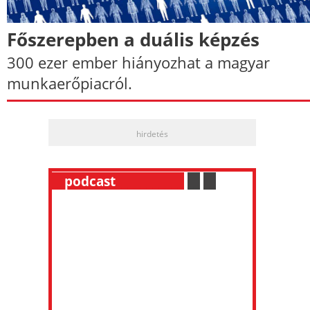
Főszerepben a duális képzés
300 ezer ember hiányozhat a magyar
munkaerőpiacról.
hirdetés
__
podcast
___________
.
__
.
__