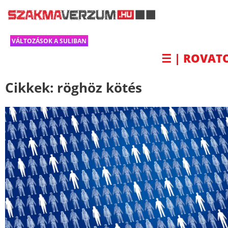
VÁLTOZÁSOK A SULIBAN
☰ | ROVAT
Cikkek:
röghöz kötés