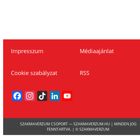
Impresszum
Médiaajánlat
Cookie szabályzat
RSS
Facebook
Instagram
TikTok
LinkedIn
YouTube
Channel
SZAKMAVERZUM CSOPORT — SZAKMAVERZUM.HU | MINDEN JOG
FENNTARTVA. | © SZAKMAVERZUM