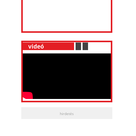
__
videó
___________
.
__
.
__
hirdetés