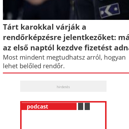
Tárt karokkal várják a
rendőrképzésre jelentkezőket: m
az első naptól kezdve fizetést ad
Most mindent megtudhatsz arról, hogyan
lehet belőled rendőr.
hirdetés
__
podcast
___________
.
__
.
__