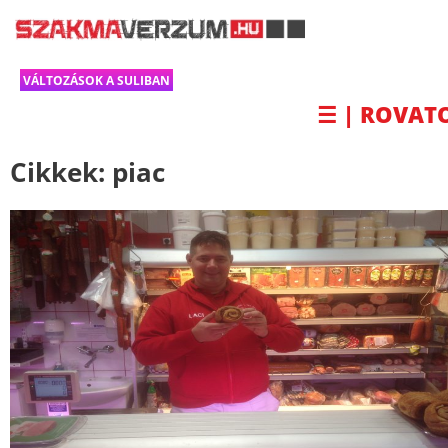
VÁLTOZÁSOK A SULIBAN
☰ | ROVAT
Cikkek:
piac