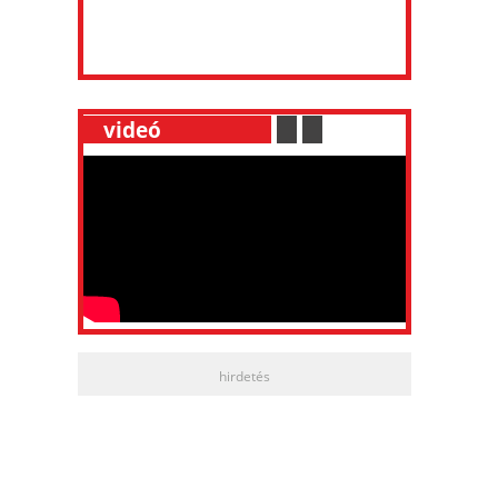
__
videó
___________
.
__
.
__
hirdetés