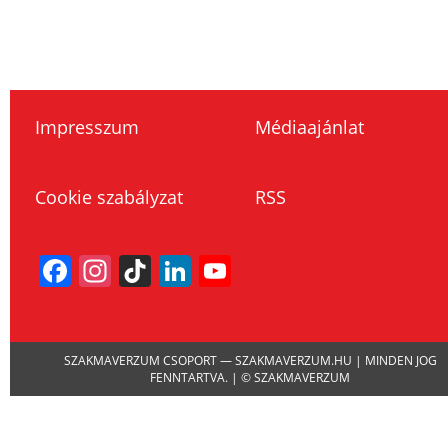
Impresszum
Médiaajánlat
Cookie szabályzat
RSS
Facebook
Instagram
TikTok
LinkedIn
YouTube
Channel
SZAKMAVERZUM CSOPORT — SZAKMAVERZUM.HU | MINDEN JOG
FENNTARTVA. | © SZAKMAVERZUM