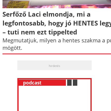
Serfőző Laci elmondja, mi a
legfontosabb, hogy jó HENTES leg
– tuti nem ezt tippelted
Megmutatjuk, milyen a hentes szakma a p
mögött.
hirdetés
__
podcast
___________
.
__
.
__