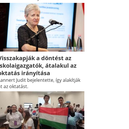
Visszakapják a döntést az
iskolaigazgatók, átalakul az
oktatás irányítása
annert Judit bejelentette, így alakítják
t az oktatást.