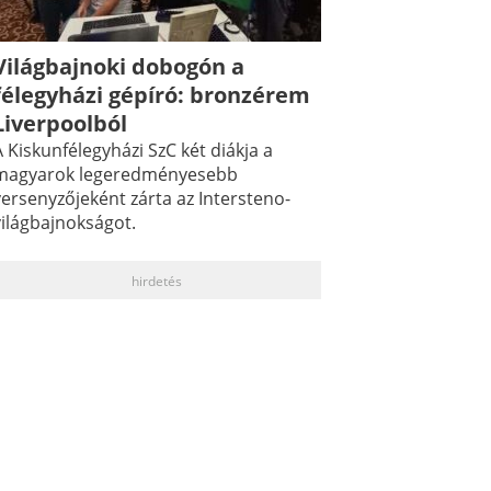
Világbajnoki dobogón a
félegyházi gépíró: bronzérem
Liverpoolból
 Kiskunfélegyházi SzC két diákja a
magyarok legeredményesebb
versenyzőjeként zárta az Intersteno-
világbajnokságot.
hirdetés