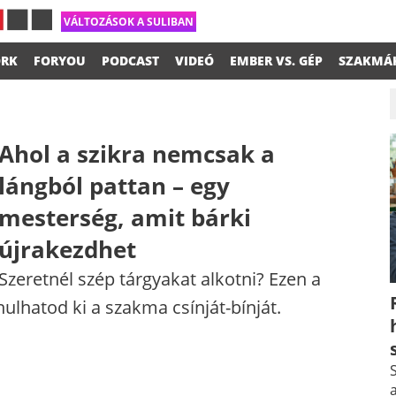
VÁLTOZÁSOK A SULIBAN
RK
FORYOU
PODCAST
VIDEÓ
EMBER VS. GÉP
SZAKMÁ
Ahol a szikra nemcsak a
lángból pattan – egy​
mesterség, amit bárki
újrakezdhet
Szeretnél szép tárgyakat alkotni? Ezen a
ulhatod ki a szakma csínját-bínját.
S
a