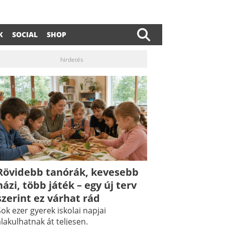
K
SOCIAL
SHOP
hirdetés
Rövidebb tanórák, kevesebb
házi, több játék – egy új terv
szerint ez várhat rád
ok ezer gyerek iskolai napjai
lakulhatnak át teljesen.