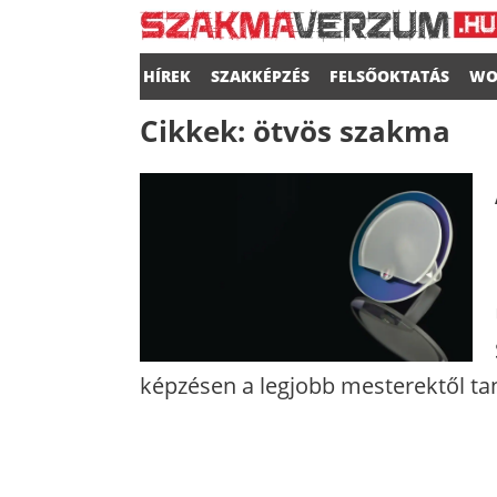
HÍREK
SZAKKÉPZÉS
FELSŐOKTATÁS
WO
Cikkek:
ötvös szakma
képzésen a legjobb mesterektől tan